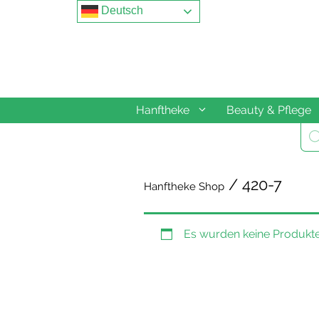
Springe
Deutsch
zum
Inhalt
Hanftheke
Beauty & Pflege
Pro
sea
/ 420-7
Hanftheke Shop
Es wurden keine Produkte