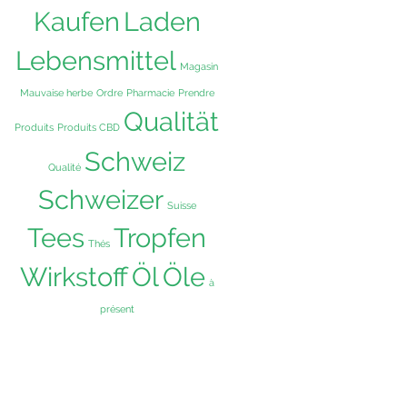
Kaufen
Laden
Lebensmittel
Magasin
Mauvaise herbe
Ordre
Pharmacie
Prendre
Qualität
Produits
Produits CBD
Schweiz
Qualité
Schweizer
Suisse
Tees
Tropfen
Thés
Wirkstoff
Öl
Öle
à
présent