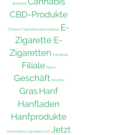
Cannabis
Branches
CBD-Produkte
E-
Chanvre
Cigarettes électroniques
Zigarette E-
Zigaretten
Entreprise
Filiale
Fleurs
Geschäft
Gouttes
Hanf
Gras
Hanfladen
Hanfprodukte
Jetzt
Informations
Ingrédient actif