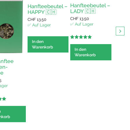
Hanfteebeutel –
Hanfteebeutel –
LADY 🇨🇭
HAPPY 🇨🇭
CHF
13.50
CHF
13.50
✅ Auf Lager
✅ Auf Lager
In den
5.00
out of
Hanfte
Warenkorb
5
In den
HAPP
Warenkorb
CHF
15.
anftee
✅ Auf L
nen-
se
5
In den
ager
Waren
 of
n
nkorb