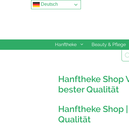
Springe
Deutsch
zum
Inhalt
Hanftheke
Beauty & Pflege
Pro
sea
Hanftheke Shop V
bester Qualität
Hanftheke Shop |
Qualität