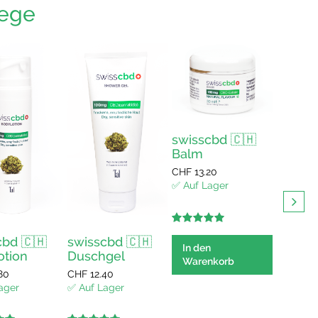
lege
swisscbd 🇨🇭
Balm
CHF
13.20
✅ Auf Lager
5.00
out of
cbd 🇨🇭
swisscbd 🇨🇭
5
swissc
In den
otion
Duschgel
Intens
Warenkorb
80
CHF
12.40
Handc
ager
✅ Auf Lager
CHF
11.9
✅ Auf L