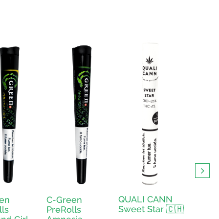
gewählt
gewählt
Produktseite
werden
werden
gewählt
werden
QUALI CANN
QUALI
en
C-Green
Sweet Star 🇨🇭
Sweet 
ls
PreRolls