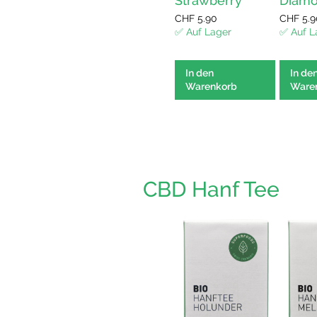
Strawberry
Diamo
5.00
out of
5
CHF
5.90
CHF
5.9
In den
✅ Auf Lager
✅ Auf L
Warenkorb
In den
In de
Warenkorb
Ware
CBD Hanf Tee