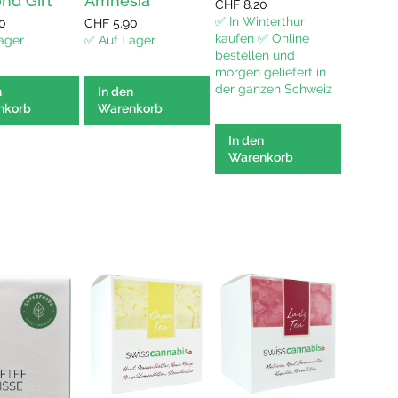
nd Girl
Amnesia
CHF
8.20
CHF
17.9
✅ In Winterthur
✅ In Win
0
CHF
5.90
kaufen ✅ Online
kaufen ✅
ager
✅ Auf Lager
bestellen und
bestelle
morgen geliefert in
morgen g
der ganzen Schweiz
der gan
n
In den
nkorb
Warenkorb
In den
5.00
out 
Warenkorb
5
In den
Waren