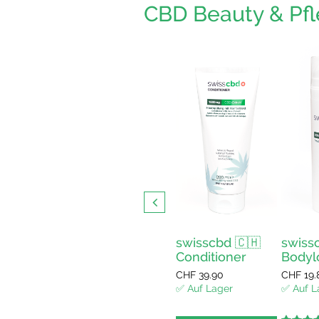
CBD Beauty & Pf
Hanf Wachs mit
CBD
CHF
22.50
✅ Auf Lager
cbd 🇨🇭
swisscbd 🇨🇭
swiss
5.00
out of
tcreme
Conditioner
Bodyl
5
In den
.20
CHF
39.90
CHF
19.
Warenkorb
Lager
✅ Auf Lager
✅ Auf L