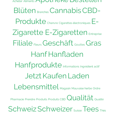
Acheter
Aliments
Blüten
Cannabis
CBD-
Branches
Produkte
E-
Chanvre
Cigarettes électroniques
Zigarette E-Zigaretten
Entreprise
Filiale
Geschäft
Gras
Fleurs
Gouttes
Hanf
Hanfladen
Hanfprodukte
Informations
Ingrédient actif
Jetzt
Kaufen
Laden
Lebensmittel
Magasin
Mauvaise herbe
Ordre
Qualität
Pharmacie
Prendre
Produits
Produits CBD
Qualité
Schweiz
Schweizer
Tees
Suisse
Thés