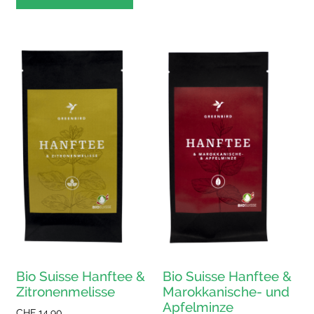
Bio Suisse Hanftee &
Bio Suisse Hanftee &
Zitronenmelisse
Marokkanische- und
Apfelminze
CHF
14.90