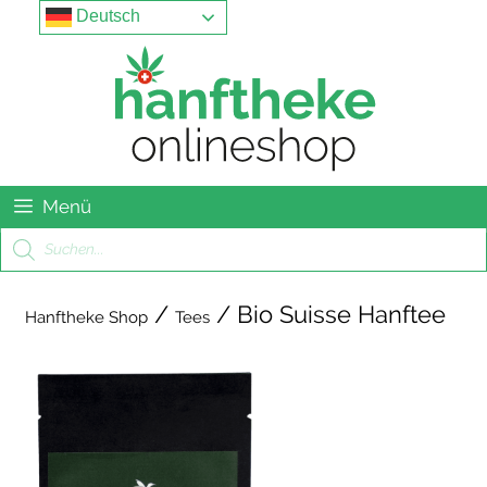
Springe
Menu
Deutsch
zum
Inhalt
Menü
Products
search
/
/ Bio Suisse Hanftee
Hanftheke Shop
Tees