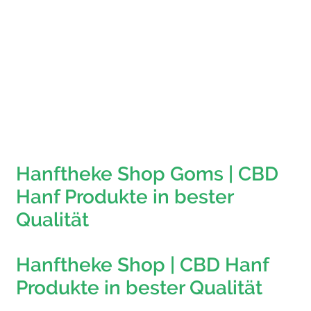
In den Warenkorb
5.00
out of
5.00
out 
5
5
In den Warenkorb
In den
Hanftheke Shop Goms | CBD
Hanf Produkte in bester
Qualität
Hanftheke Shop | CBD Hanf
Produkte in bester Qualität