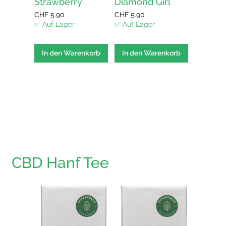
Strawberry
Diamond Girl
Amnes
enkorb
CHF
5.90
CHF
5.90
CHF
5.90
✅ Auf Lager
✅ Auf Lager
✅ Auf La
In den Warenkorb
In den Warenkorb
In den
CBD Hanf Tee