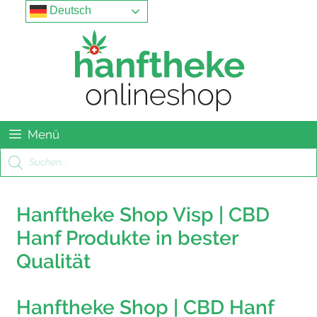
Springe
Menu
Deutsch
zum
Inhalt
Menü
Products
search
Hanftheke Shop Visp | CBD
Hanf Produkte in bester
Qualität
Hanftheke Shop | CBD Hanf