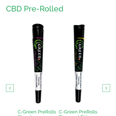
CBD Pre-Rolled
 CBD
🇨🇭
ur kaufen
ellen und
ert in der
iz
C-Green PreRolls
C-Green PreRolls
C-Gree