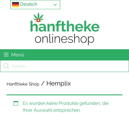
Springe
Menu
Deutsch
zum
Inhalt
Menü
Products
search
/ Hemplix
Hanftheke Shop
Es wurden keine Produkte gefunden, die
Ihrer Auswahl entsprechen.