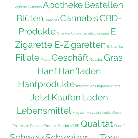
Apotheke
Bestellen
Acheter
Aliments
Blüten
Cannabis
CBD-
Branches
Produkte
E-
Chanvre
Cigarettes électroniques
Zigarette E-Zigaretten
Entreprise
Filiale
Geschäft
Gras
Fleurs
Gouttes
Hanf
Hanfladen
Hanfprodukte
Informations
Ingrédient actif
Jetzt
Kaufen
Laden
Lebensmittel
Magasin
Mauvaise herbe
Ordre
Qualität
Pharmacie
Prendre
Produits
Produits CBD
Qualité
Schweiz
Schweizer
Tees