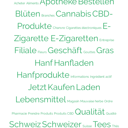
Apotheke
Bestellen
Acheter
Aliments
Blüten
Cannabis
CBD-
Branches
Produkte
E-
Chanvre
Cigarettes électroniques
Zigarette E-Zigaretten
Entreprise
Filiale
Geschäft
Gras
Fleurs
Gouttes
Hanf
Hanfladen
Hanfprodukte
Informations
Ingrédient actif
Jetzt
Kaufen
Laden
Lebensmittel
Magasin
Mauvaise herbe
Ordre
Qualität
Pharmacie
Prendre
Produits
Produits CBD
Qualité
Schweiz
Schweizer
Tees
Suisse
Thés