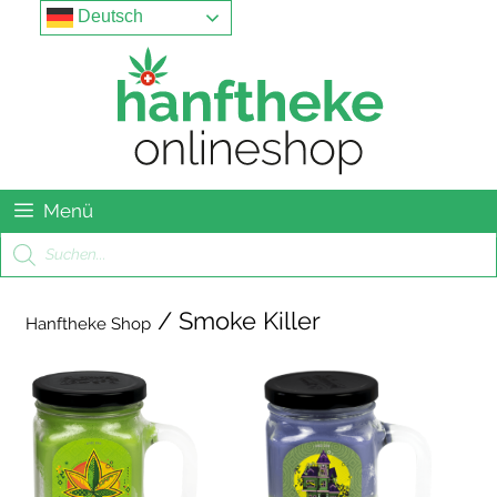
Springe
Menu
Deutsch
zum
Inhalt
Menü
Products
search
/ Smoke Killer
Hanftheke Shop