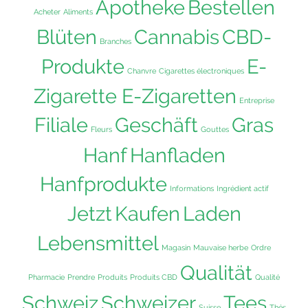
Apotheke
Bestellen
Acheter
Aliments
Blüten
Cannabis
CBD-
Branches
Produkte
E-
Chanvre
Cigarettes électroniques
Zigarette E-Zigaretten
Entreprise
Filiale
Geschäft
Gras
Fleurs
Gouttes
Hanf
Hanfladen
Hanfprodukte
Informations
Ingrédient actif
Jetzt
Kaufen
Laden
Lebensmittel
Magasin
Mauvaise herbe
Ordre
Qualität
Pharmacie
Prendre
Produits
Produits CBD
Qualité
Schweiz
Schweizer
Tees
Suisse
Thés