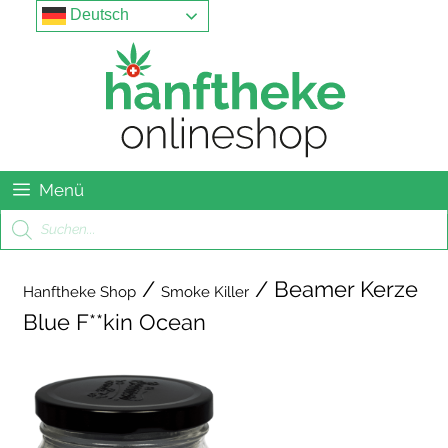
Springe
Menu
Deutsch
zum
Inhalt
Menü
Products
search
/
/ Beamer Kerze
Hanftheke Shop
Smoke Killer
Blue F**kin Ocean