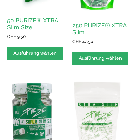
50 PURIZE® XTRA
250 PURIZE® XTRA
Slim Size
Slim
CHF
9.50
CHF
42.50
Dieses
Dies
Produkt
Ausführung wählen
Prod
Ausführung wählen
weist
weist
mehrere
mehr
Varianten
Varia
auf.
auf.
Die
Die
Optionen
Opti
können
könn
auf
auf
der
der
Produktseite
Produ
gewählt