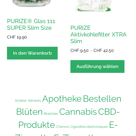
gewä
werden
werd
PURIZE® Glas 111
SUPER Slim Size
PURIZE
Aktivkohlefilter XTRA
CHF
19.90
Slim
Preisspann
CHF
9.50
–
CHF
42.50
In den Warenkorb
CHF 9.50
Dies
bis
Prod
Ausführung wählen
CHF 42.50
weist
mehr
Varia
auf.
Apotheke
Bestellen
Acheter
Aliments
Die
Blüten
Cannabis
CBD-
Opti
Branches
könn
Produkte
E-
auf
Chanvre
Cigarettes électroniques
der