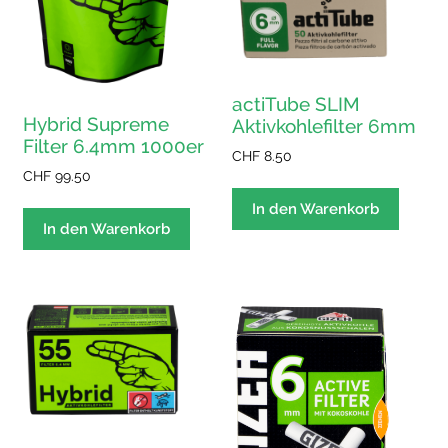
actiTube SLIM
Hybrid Supreme
Aktivkohlefilter 6mm
Filter 6.4mm 1000er
CHF
8.50
CHF
99.50
In den Warenkorb
In den Warenkorb