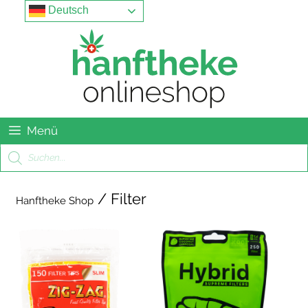
Springe
Menu
Deutsch
zum
Inhalt
Menü
Products
search
/ Filter
Hanftheke Shop