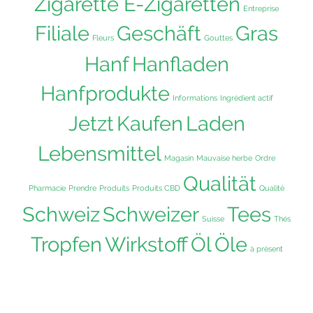
Zigarette E-Zigaretten
Produ
Entreprise
gewä
Filiale
Geschäft
Gras
Fleurs
Gouttes
werd
Hanf
Hanfladen
Hanfprodukte
Informations
Ingrédient actif
Jetzt
Kaufen
Laden
Lebensmittel
Magasin
Mauvaise herbe
Ordre
Qualität
Pharmacie
Prendre
Produits
Produits CBD
Qualité
Schweiz
Schweizer
Tees
Suisse
Thés
Tropfen
Wirkstoff
Öl
Öle
à présent