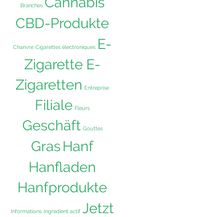
Cannabis
Branches
CBD-Produkte
E-
Chanvre
Cigarettes électroniques
Zigarette E-
Zigaretten
Entreprise
Filiale
Fleurs
Geschäft
Gouttes
Hanf
Gras
Hanfladen
Hanfprodukte
Jetzt
Informations
Ingrédient actif