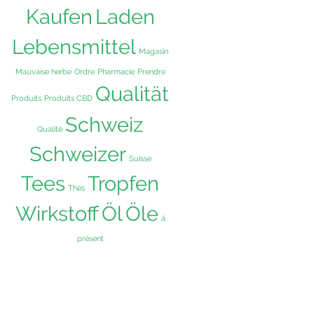
Kaufen
Laden
Lebensmittel
Magasin
Mauvaise herbe
Ordre
Pharmacie
Prendre
Qualität
Produits
Produits CBD
Schweiz
Qualité
Schweizer
Suisse
Tees
Tropfen
Thés
Wirkstoff
Öl
Öle
à
présent