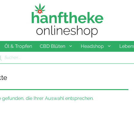
Öl & Tropfen
CBD Blüten
Headshop
Lebens
ducts
rch
kte
 gefunden, die Ihrer Auswahl entsprechen.