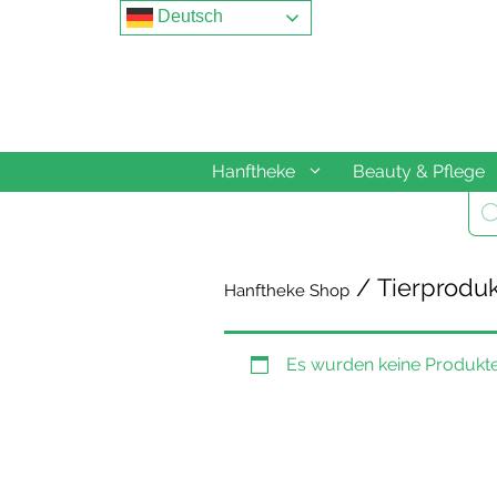
Springe
Deutsch
zum
Inhalt
Hanftheke
Beauty & Pflege
Pro
sea
/ Tierprodu
Hanftheke Shop
Es wurden keine Produkte