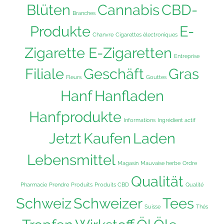
Blüten
Cannabis
CBD-
Branches
Produkte
E-
Chanvre
Cigarettes électroniques
Zigarette E-Zigaretten
Entreprise
Filiale
Geschäft
Gras
Fleurs
Gouttes
Hanf
Hanfladen
Hanfprodukte
Informations
Ingrédient actif
Jetzt
Kaufen
Laden
Lebensmittel
Magasin
Mauvaise herbe
Ordre
Qualität
Pharmacie
Prendre
Produits
Produits CBD
Qualité
Schweiz
Schweizer
Tees
Suisse
Thés