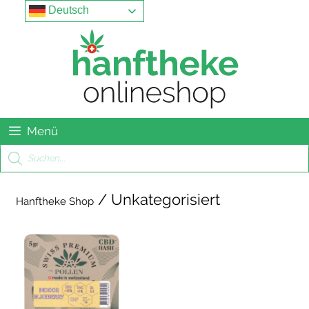
Springe
Menu
Deutsch
zum
Inhalt
Menü
Products
search
/ Unkategorisiert
Hanftheke Shop