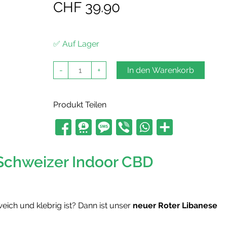
CHF
39.90
✅ Auf Lager
B-
-
+
In den Warenkorb
Chill
Roter
Libanese
CBD
Produkt Teilen
Haschisch
5g
Menge
 Schweizer Indoor CBD
ich und klebrig ist? Dann ist unser
neuer Roter Libanese