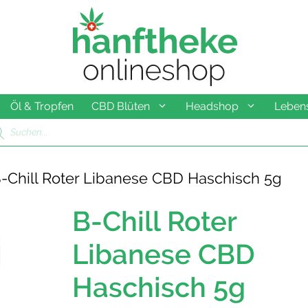
Öl & Tropfen
CBD Blüten
Headshop
Lebens
ducts
rch
-Chill Roter Libanese CBD Haschisch 5g
B-Chill Roter
Libanese CBD
Haschisch 5g