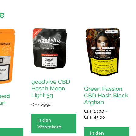
e
goodvibe CBD
Hasch Moon
Green Passion
Light 5g
CBD Hash Black
Weed
Afghan
an
CHF
29.90
CHF
13.00
–
Preisspanne:
CHF
45.00
In den
CHF 13.00
Di
Warenkorb
bis
Pr
In den
CHF 45.00