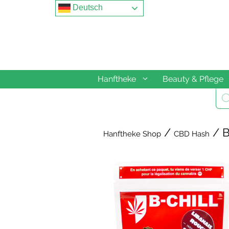
Springe
Deutsch
zum
Inhalt
Hanftheke
Beauty & Pflege
Pro
sea
/
/ B
Hanftheke Shop
CBD Hash