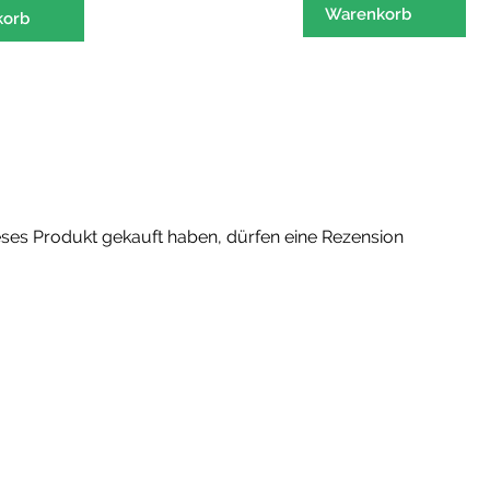
Warenkorb
we
korb
me
Va
auf
Di
Op
kö
au
de
ses Produkt gekauft haben, dürfen eine Rezension
Pr
ge
we