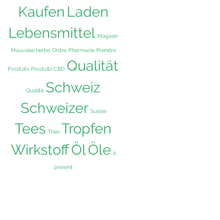
ist
Kaufen
Laden
hrere
Lebensmittel
rianten
Magasin
.
Mauvaise herbe
Ordre
Pharmacie
Prendre
e
Qualität
tionen
Produits
Produits CBD
nnen
Schweiz
f
Qualité
r
Schweizer
Suisse
oduktseite
wählt
Tees
Tropfen
Thés
rden
Wirkstoff
Öl
Öle
à
présent