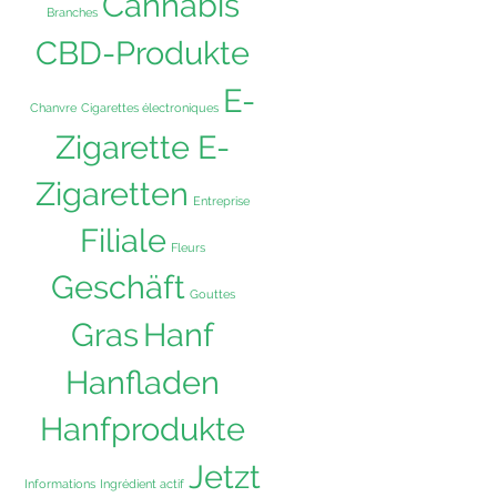
Cannabis
Branches
CBD-Produkte
E-
Chanvre
Cigarettes électroniques
Zigarette E-
Zigaretten
Entreprise
Filiale
Fleurs
Geschäft
Gouttes
Hanf
Gras
Hanfladen
Hanfprodukte
eses
Jetzt
odukt
Informations
Ingrédient actif