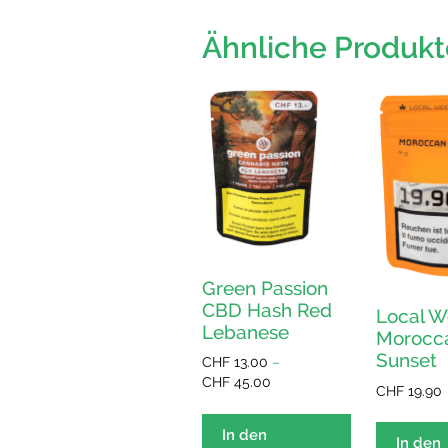
Ähnliche Produkt
Green Passion
CBD Hash Red
Local 
Lebanese
Morocc
Sunset
CHF
13.00
–
Preisspanne:
CHF
45.00
CHF
19.90
CHF 13.00
Dieses
bis
Produkt
In den
CHF 45.00
In den