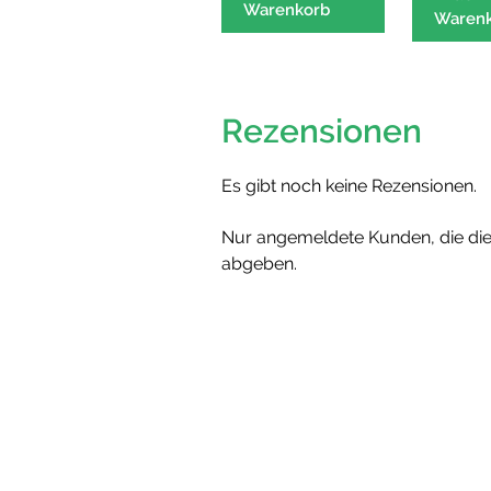
Warenkorb
weist
Waren
mehrere
Varianten
auf.
Die
Rezensionen
Optionen
können
Es gibt noch keine Rezensionen.
auf
der
Nur angemeldete Kunden, die die
Produktseite
abgeben.
gewählt
werden