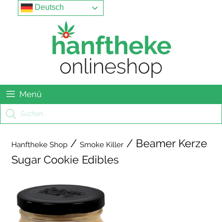
Springe
Menu
Deutsch
zum
Inhalt
Menü
Products
search
/
/ Beamer Kerze
Hanftheke Shop
Smoke Killer
Sugar Cookie Edibles