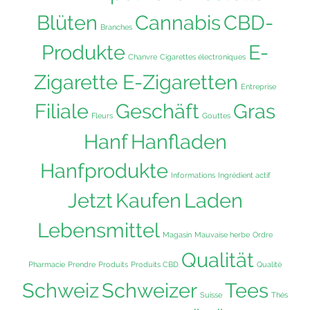
Blüten
Cannabis
CBD-
Branches
Produkte
E-
Chanvre
Cigarettes électroniques
Zigarette E-Zigaretten
Entreprise
Filiale
Geschäft
Gras
Fleurs
Gouttes
Hanf
Hanfladen
Hanfprodukte
Informations
Ingrédient actif
Jetzt
Kaufen
Laden
Lebensmittel
Magasin
Mauvaise herbe
Ordre
Qualität
Pharmacie
Prendre
Produits
Produits CBD
Qualité
Schweiz
Schweizer
Tees
Suisse
Thés