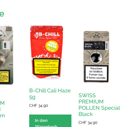
e
B-Chill Cali Haze
SWISS
5g
PREMIUM
UM
CHF
34.90
POLLEN Special
N
Black
um
In den
CHF
34.90
Warenkorb