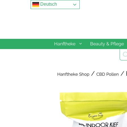
Springe
Deutsch
zum
Inhalt
Hanftheke
Beauty & Pflege
Pro
sea
/
/ 
Hanftheke Shop
CBD Pollen