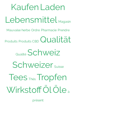
Kaufen
Laden
Lebensmittel
Magasin
Mauvaise herbe
Ordre
Pharmacie
Prendre
Qualität
Produits
Produits CBD
Schweiz
Qualité
Schweizer
Suisse
Tees
Tropfen
Thés
Wirkstoff
Öl
Öle
à
présent