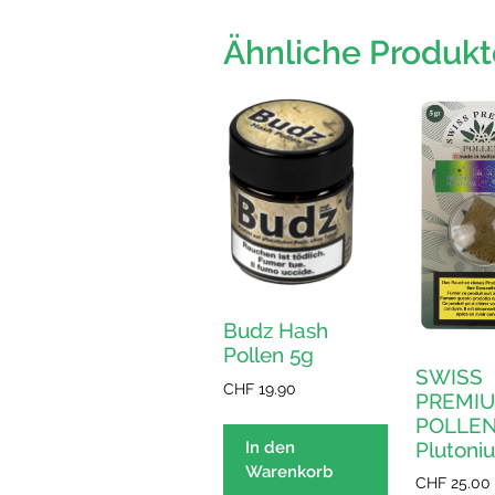
Ähnliche Produkt
Budz Hash
Pollen 5g
SWISS
CHF
19.90
PREMI
POLLE
In den
Plutoni
Warenkorb
CHF
25.00