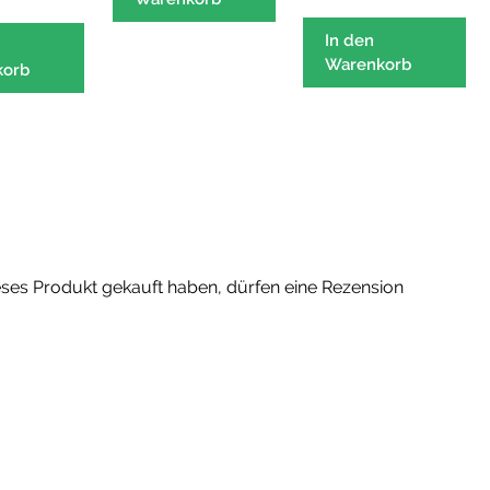
Di
Pr
In den
Warenkorb
we
korb
me
Va
auf
Di
Op
kö
au
de
ses Produkt gekauft haben, dürfen eine Rezension
Pr
ge
we