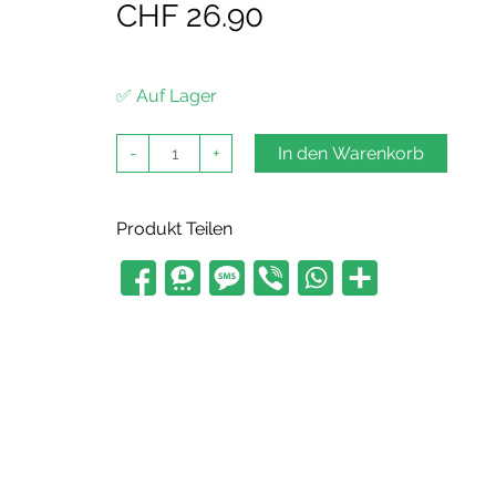
CHF
26.90
✅ Auf Lager
Bio
-
+
In den Warenkorb
Indoor
KIEF
CBD
Pollen
Produkt Teilen
Hasch
6g
Menge