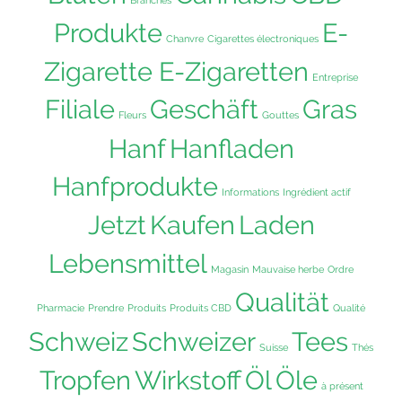
Produkte
E-
Chanvre
Cigarettes électroniques
Zigarette E-Zigaretten
Entreprise
Filiale
Geschäft
Gras
Fleurs
Gouttes
Hanf
Hanfladen
Hanfprodukte
Informations
Ingrédient actif
Jetzt
Kaufen
Laden
Lebensmittel
Magasin
Mauvaise herbe
Ordre
Qualität
Pharmacie
Prendre
Produits
Produits CBD
Qualité
Schweiz
Schweizer
Tees
Suisse
Thés
Tropfen
Wirkstoff
Öl
Öle
à présent