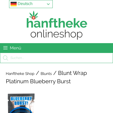
Springe
Menu
Deutsch
zum
Inhalt
Menü
Products
search
/
/ Blunt Wrap
Hanftheke Shop
Blunts
Platinum Blueberry Burst