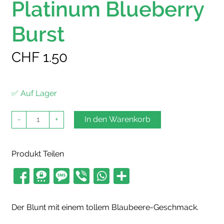
Platinum Blueberry
Burst
CHF
1.50
✅ Auf Lager
Blunt
-
+
In den Warenkorb
Wrap
Platinum
Blueberry
Burst
Produkt Teilen
Menge
Der Blunt mit einem tollem Blaubeere-Geschmack.