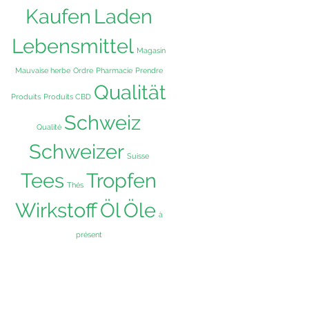
Kaufen
Laden
Lebensmittel
Magasin
Mauvaise herbe
Ordre
Pharmacie
Prendre
Qualität
Produits
Produits CBD
Schweiz
Qualité
Schweizer
Suisse
Tees
Tropfen
Thés
Wirkstoff
Öl
Öle
à
présent