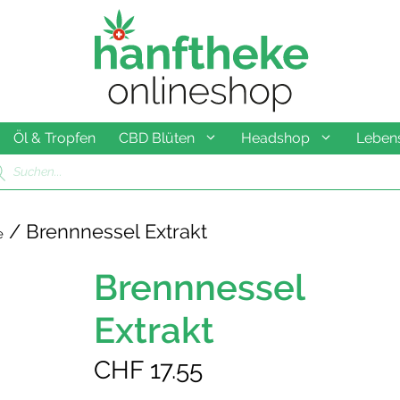
Öl & Tropfen
CBD Blüten
Headshop
Lebens
ducts
rch
/ Brennnessel Extrakt
e
Brennnessel
Extrakt
CHF
17.55