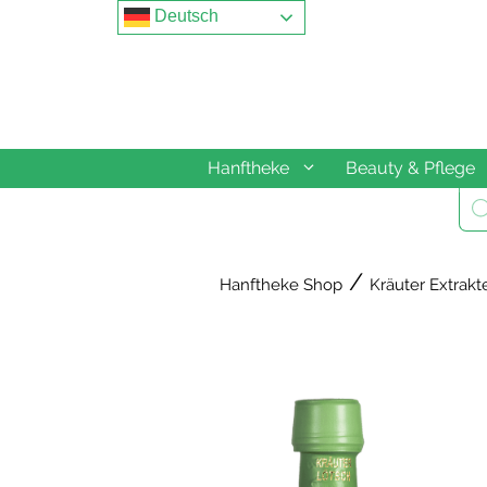
Springe
Deutsch
zum
Inhalt
Hanftheke
Beauty & Pflege
Pro
sea
/
Hanftheke Shop
Kräuter Extrakt