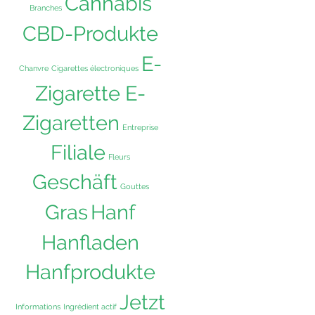
Cannabis
Branches
CBD-Produkte
E-
Chanvre
Cigarettes électroniques
Zigarette E-
Zigaretten
Entreprise
Filiale
Fleurs
Geschäft
Gouttes
Hanf
Gras
Hanfladen
Hanfprodukte
Jetzt
Informations
Ingrédient actif