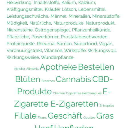
Heilwirkung
,
Inhaltsstoffe
,
Kalium
,
Kalzium
,
Kräftigungsmittel
,
Kräuter Lötsch
,
Lebensmittel
,
Leistungsschwäche
,
Männer
,
Mineralien
,
Mineralstoffe
,
Müdigkeit
,
Natürliche
,
Naturproduke
,
Naturprodukt
,
Nierensteine
,
Östrogenspiegel
,
Pflanzenheilkunde
,
Pflanzliche
,
Powerkörner
,
Prostatabeschwerden
,
Proteinquelle
,
Rheuma
,
Samen
,
Superfood
,
Vegan
,
Verdauungstrakt
,
Vitamine
,
Wirkstoffe
,
Wirkungsvoll
,
Wirkungsweise
,
Wunderpflanze
Apotheke
Bestellen
Acheter
Aliments
Blüten
Cannabis
CBD-
Branches
Produkte
E-
Chanvre
Cigarettes électroniques
Zigarette E-Zigaretten
Entreprise
Filiale
Geschäft
Gras
Fleurs
Gouttes