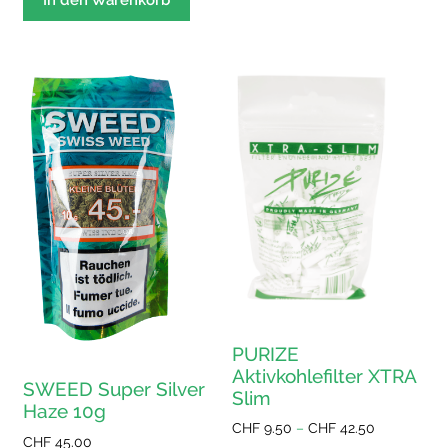
In den Warenkorb
PURIZE
Aktivkohlefilter XTRA
SWEED Super Silver
Slim
Haze 10g
Preisspann
CHF
9.50
–
CHF
42.50
CHF
45.00
CHF 9.50