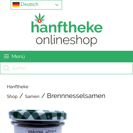
Springe
Menu
Deutsch
zum
Inhalt
Menü
Products
search
Hanftheke
/
/ Brennnesselsamen
Shop
Samen