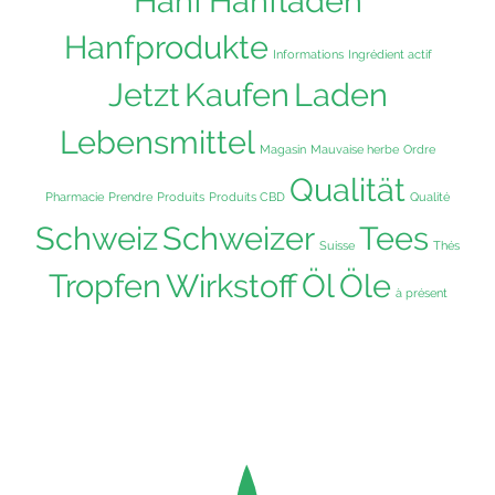
Hanf
Hanfladen
Hanfprodukte
Informations
Ingrédient actif
Jetzt
Kaufen
Laden
Lebensmittel
Magasin
Mauvaise herbe
Ordre
Qualität
Pharmacie
Prendre
Produits
Produits CBD
Qualité
Schweiz
Schweizer
Tees
Suisse
Thés
Tropfen
Wirkstoff
Öl
Öle
à présent