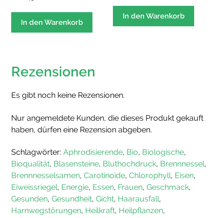
Dieses
bis
Produ
In den Warenkorb
CHF 42.50
In den Warenkorb
weist
mehre
Varian
auf.
Rezensionen
Die
Optio
Es gibt noch keine Rezensionen.
könne
auf
Nur angemeldete Kunden, die dieses Produkt gekauft
der
haben, dürfen eine Rezension abgeben.
Produk
gewäh
Schlagwörter:
Aphrodisierende
,
Bio
,
Biologische
,
werde
Bioqualität
,
Blasensteine
,
Bluthochdruck
,
Brennnessel
,
Brennnesselsamen
,
Carotinoide
,
Chlorophyll
,
Eisen
,
Eiweissriegel
,
Energie
,
Essen
,
Frauen
,
Geschmack
,
Gesunden
,
Gesundheit
,
Gicht
,
Haarausfall
,
Harnwegstörungen
,
Heilkraft
,
Heilpflanzen
,