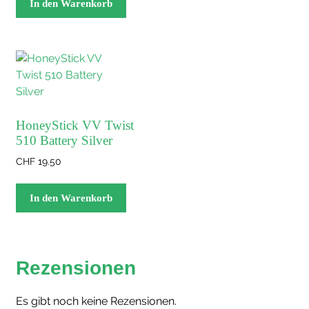
Produkt
In den Warenkorb
weist
mehrere
Varianten
auf.
Die
Optionen
können
HoneyStick VV Twist
auf
510 Battery Silver
der
CHF
19.50
Produktseite
gewählt
In den Warenkorb
werden
Rezensionen
Es gibt noch keine Rezensionen.