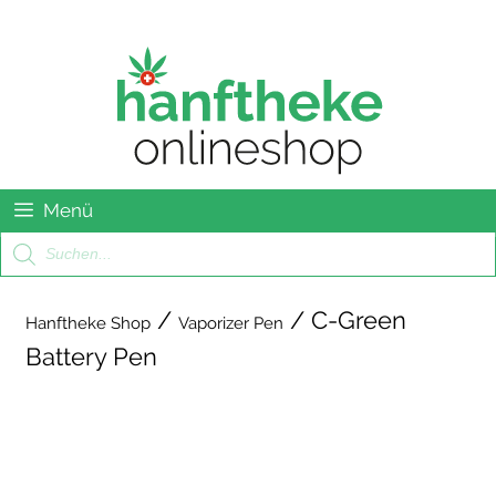
Springe
Menu
zum
Inhalt
Menü
Products
search
/
/ C-Green
Hanftheke Shop
Vaporizer Pen
Battery Pen