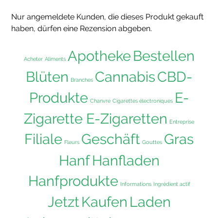
Nur angemeldete Kunden, die dieses Produkt gekauft
haben, dürfen eine Rezension abgeben.
Apotheke
Bestellen
Acheter
Aliments
Blüten
Cannabis
CBD-
Branches
Produkte
E-
Chanvre
Cigarettes électroniques
Zigarette E-Zigaretten
Entreprise
Filiale
Geschäft
Gras
Fleurs
Gouttes
Hanf
Hanfladen
Hanfprodukte
Informations
Ingrédient actif
Jetzt
Kaufen
Laden