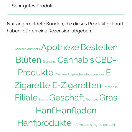
Bewertet mit
Sehr gutes Produkt
5
von 5
Nur angemeldete Kunden, die dieses Produkt gekauft
haben, dürfen eine Rezension abgeben.
Apotheke
Bestellen
Acheter
Aliments
Blüten
Cannabis
CBD-
Branches
Produkte
E-
Chanvre
Cigarettes électroniques
Zigarette E-Zigaretten
Entreprise
Filiale
Geschäft
Gras
Fleurs
Gouttes
Hanf
Hanfladen
Hanfprodukte
Informations
Ingrédient actif