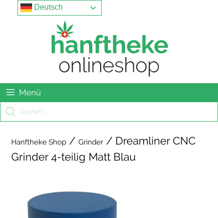
Springe
Menu
Deutsch
zum
Inhalt
Menü
Products
search
/
/ Dreamliner CNC
Hanftheke Shop
Grinder
Grinder 4-teilig Matt Blau