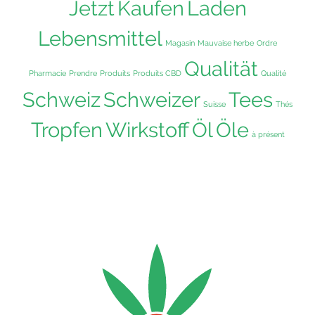
Jetzt
Kaufen
Laden
Lebensmittel
Magasin
Mauvaise herbe
Ordre
Qualität
Pharmacie
Prendre
Produits
Produits CBD
Qualité
Schweiz
Schweizer
Tees
Suisse
Thés
Tropfen
Wirkstoff
Öl
Öle
à présent