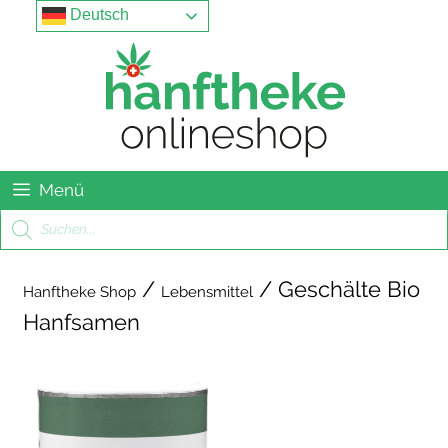
Springe
Menu
Deutsch
zum
Inhalt
Menü
Products
search
/
/ Geschälte Bio
Hanftheke Shop
Lebensmittel
Hanfsamen