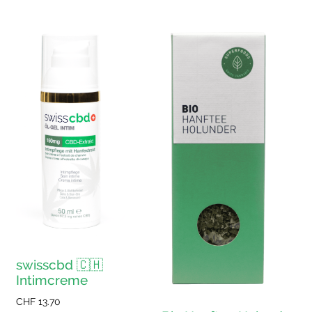
swisscbd 🇨🇭
Intimcreme
CHF
13.70