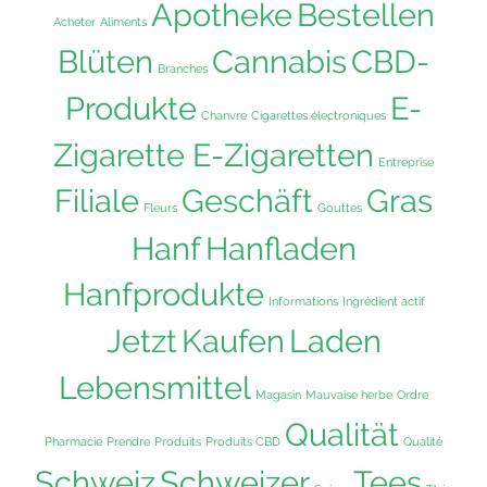
Apotheke
Bestellen
Acheter
Aliments
Blüten
Cannabis
CBD-
Branches
Produkte
E-
Chanvre
Cigarettes électroniques
Zigarette E-Zigaretten
Entreprise
Filiale
Geschäft
Gras
Fleurs
Gouttes
Hanf
Hanfladen
Hanfprodukte
Informations
Ingrédient actif
Jetzt
Kaufen
Laden
Lebensmittel
Magasin
Mauvaise herbe
Ordre
Qualität
Pharmacie
Prendre
Produits
Produits CBD
Qualité
Schweiz
Schweizer
Tees