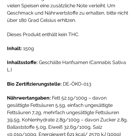
vielen Speisen eine zusätzliche Note verleiht. Um
Geschmack und Nährwertstoffe zu erhalten, bitte nicht
über 180 Grad Celsius erhitzen.
Dieses Produkt enthält kein THC.
Inhalt:
15
0g
Inhaltsstoffe
:
Geschälte Hanfsamen (Cannabis Sativa
L.)
Bio Zertifizierungstelle:
DE-ÖKO-013
Nährwertangaben:
Fett 52,1g/100g – davon
gesättigte Fettsäuren 5,5g, einfach ungesättigte
Fettsäuren 7,2g, mehrfach ungesättigte Fettsäuren
39,5g, Kohlenhydrate 2,8g/100g – davon Zucker 2,8g,
Ballaststoffe 5,0g, Eiweiß 32,6g/100g, Salz
<0,01g/100g, Energiewert 621 kcal/ 2570 kJ (100g)