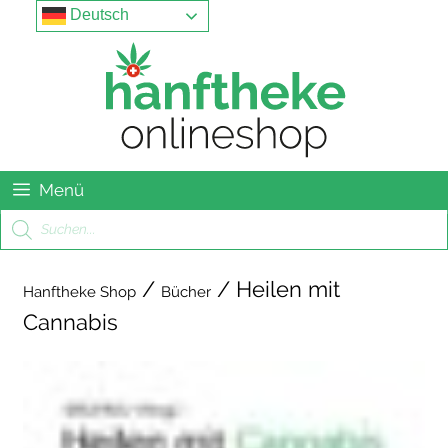
Springe
Menu
Deutsch
zum
Inhalt
Menü
Products
search
/
/ Heilen mit
Hanftheke Shop
Bücher
Cannabis