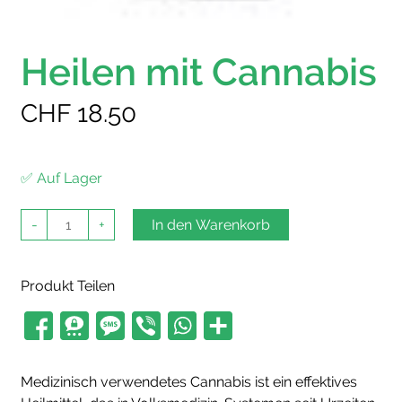
Heilen mit Cannabis
CHF
18.50
✅ Auf Lager
Heilen
-
+
In den Warenkorb
mit
Cannabis
Menge
Produkt Teilen
Medizinisch verwendetes Cannabis ist ein effektives