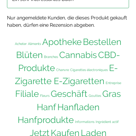
5
von 5
Nur angemeldete Kunden, die dieses Produkt gekauft
haben, dürfen eine Rezension abgeben.
Apotheke
Bestellen
Acheter
Aliments
Blüten
Cannabis
CBD-
Branches
Produkte
E-
Chanvre
Cigarettes électroniques
Zigarette E-Zigaretten
Entreprise
Filiale
Geschäft
Gras
Fleurs
Gouttes
Hanf
Hanfladen
Hanfprodukte
Informations
Ingrédient actif
Jetzt
Kaufen
Laden