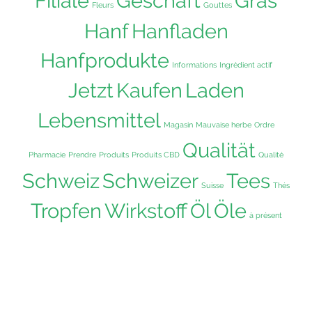
Filiale
Geschäft
Gras
Fleurs
Gouttes
Hanf
Hanfladen
Hanfprodukte
Informations
Ingrédient actif
Jetzt
Kaufen
Laden
Lebensmittel
Magasin
Mauvaise herbe
Ordre
Qualität
Pharmacie
Prendre
Produits
Produits CBD
Qualité
Schweiz
Schweizer
Tees
Suisse
Thés
Tropfen
Wirkstoff
Öl
Öle
à présent