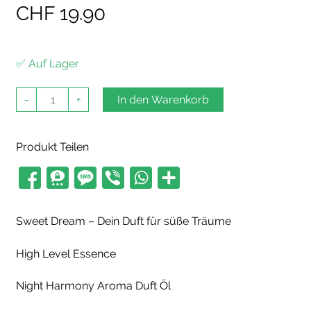
CHF
19.90
✅ Auf Lager
High
-
+
In den Warenkorb
Level
Essence
Sweet
Dream
Produkt Teilen
Menge
Sweet Dream – Dein Duft für süße Träume
High Level Essence
Night Harmony Aroma Duft Öl