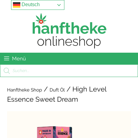
Springe
Menu
Deutsch
zum
Inhalt
Menü
Products
search
/
/ High Level
Hanftheke Shop
Duft Öl
Essence Sweet Dream