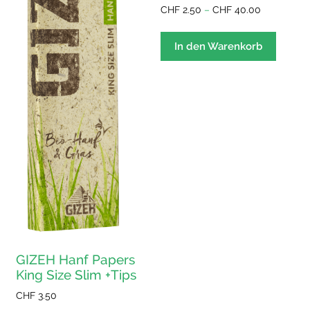
Preisspann
CHF
2.50
–
CHF
40.00
CHF 2.50
Dieses
bis
Produ
In den Warenkorb
CHF 40.00
weist
mehre
Varian
auf.
Die
Optio
könne
auf
der
Produk
gewäh
werde
GIZEH Hanf Papers
King Size Slim +Tips
CHF
3.50