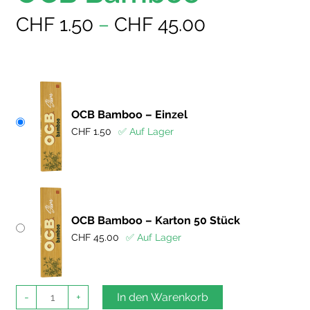
Preisspanne
CHF
1.50
–
CHF
45.00
CHF 1.50
bis
CHF 45.00
OCB Bamboo – Einzel
CHF
1.50
✅ Auf Lager
OCB Bamboo – Karton 50 Stück
CHF
45.00
✅ Auf Lager
OCB
-
+
In den Warenkorb
Bamboo