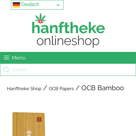
Springe
Menu
Deutsch
zum
Inhalt
Menü
Products
search
/
/ OCB Bamboo
Hanftheke Shop
OCB Papers