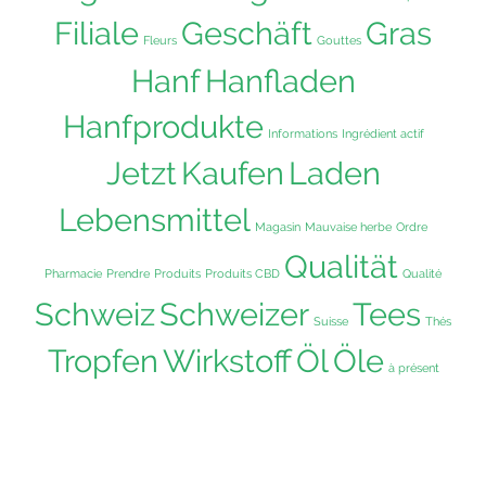
Filiale
Geschäft
Gras
Fleurs
Gouttes
Hanf
Hanfladen
Hanfprodukte
Informations
Ingrédient actif
Jetzt
Kaufen
Laden
Lebensmittel
Magasin
Mauvaise herbe
Ordre
Qualität
Pharmacie
Prendre
Produits
Produits CBD
Qualité
Schweiz
Schweizer
Tees
Suisse
Thés
Tropfen
Wirkstoff
Öl
Öle
à présent