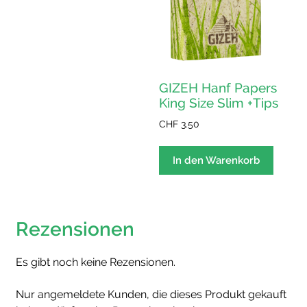
auf
der
Produktseite
gewählt
werden
GIZEH Hanf Papers
King Size Slim +Tips
CHF
3.50
In den Warenkorb
Rezensionen
Es gibt noch keine Rezensionen.
Nur angemeldete Kunden, die dieses Produkt gekauft