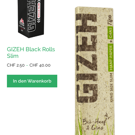
GIZEH Black Rolls
Slim
Preisspanne:
CHF
2.50
–
CHF
40.00
CHF 2.50
Dieses
bis
Produkt
In den Warenkorb
CHF 40.00
weist
mehrere
Varianten
auf.
Die
Optionen
können