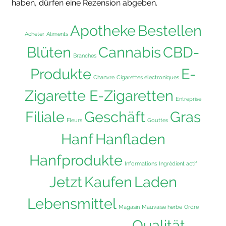
haben, dürfen eine Rezension abgeben.
Apotheke
Bestellen
Acheter
Aliments
Blüten
Cannabis
CBD-
Branches
Produkte
E-
Chanvre
Cigarettes électroniques
Zigarette E-Zigaretten
Entreprise
Filiale
Geschäft
Gras
Fleurs
Gouttes
Hanf
Hanfladen
Hanfprodukte
Informations
Ingrédient actif
Jetzt
Kaufen
Laden
Lebensmittel
Magasin
Mauvaise herbe
Ordre
Qualität