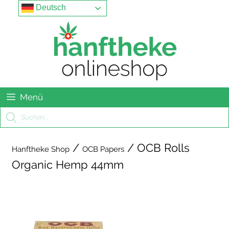
Springe
Menu
Deutsch
zum
Inhalt
Menü
Products
search
/
/ OCB Rolls
Hanftheke Shop
OCB Papers
Organic Hemp 44mm