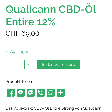
Qualicann CBD-Öl
Entire 12%
CHF
69.00
✅ Auf Lager
Qualicann
-
+
In den Warenkorb
CBD-
Öl
Entire
12%
Produkt Teilen
Menge
Das Vollextrakt CBD- Öl Entire Strong von Qualicann