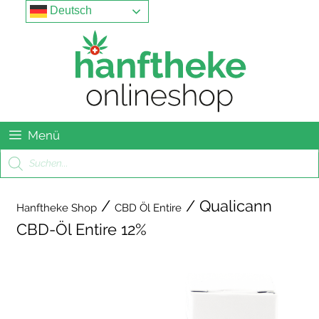
Springe
Menu
Deutsch
zum
Inhalt
Menü
Products
search
/
/ Qualicann
Hanftheke Shop
CBD Öl Entire
CBD-Öl Entire 12%