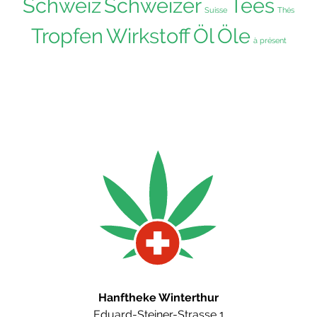
Schweiz
Schweizer
Tees
Suisse
Thés
Tropfen
Wirkstoff
Öl
Öle
à présent
Hanftheke Winterthur
Eduard-Steiner-Strasse 1