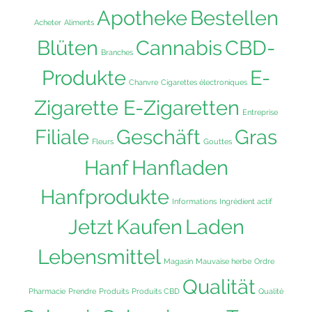
Apotheke
Bestellen
Acheter
Aliments
Blüten
Cannabis
CBD-
Branches
Produkte
E-
Chanvre
Cigarettes électroniques
Zigarette E-Zigaretten
Entreprise
Filiale
Geschäft
Gras
Fleurs
Gouttes
Hanf
Hanfladen
Hanfprodukte
Informations
Ingrédient actif
Jetzt
Kaufen
Laden
Lebensmittel
Magasin
Mauvaise herbe
Ordre
Qualität
Pharmacie
Prendre
Produits
Produits CBD
Qualité