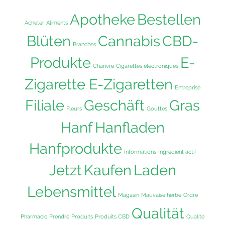
Apotheke
Bestellen
Acheter
Aliments
Blüten
Cannabis
CBD-
Branches
Produkte
E-
Chanvre
Cigarettes électroniques
Zigarette E-Zigaretten
Entreprise
Filiale
Geschäft
Gras
Fleurs
Gouttes
Hanf
Hanfladen
Hanfprodukte
Informations
Ingrédient actif
Jetzt
Kaufen
Laden
Lebensmittel
Magasin
Mauvaise herbe
Ordre
Qualität
Pharmacie
Prendre
Produits
Produits CBD
Qualité