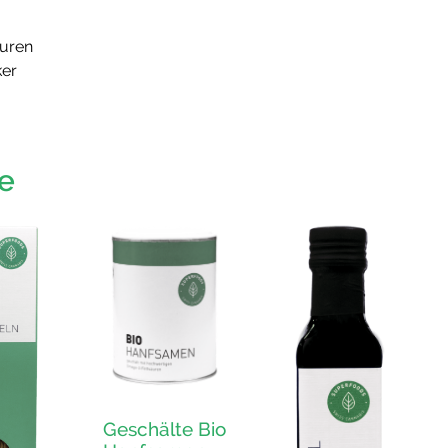
äuren
ker
e
Geschälte Bio