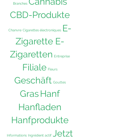
Cannabis
Branches
CBD-Produkte
E-
Chanvre
Cigarettes électroniques
Zigarette E-
Zigaretten
Entreprise
Filiale
Fleurs
Geschäft
Gouttes
Hanf
Gras
Hanfladen
Hanfprodukte
Jetzt
Informations
Ingrédient actif