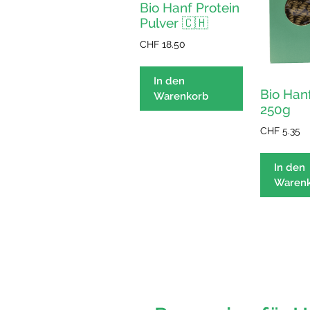
Bio Hanf Protein
Pulver 🇨🇭
CHF
18.50
In den
Bio Han
Warenkorb
250g
CHF
5.35
In den
Waren