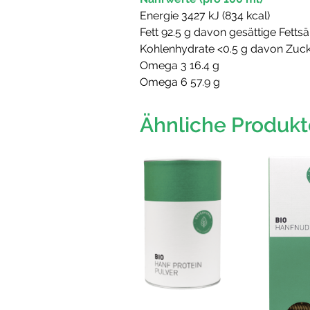
Energie 3427 kJ (834 kcal)
Fett 92.5 g davon gesättige Fetts
Kohlenhydrate <0.5 g davon Zuc
Omega 3 16.4 g
Omega 6 57.9 g
Ähnliche Produkt