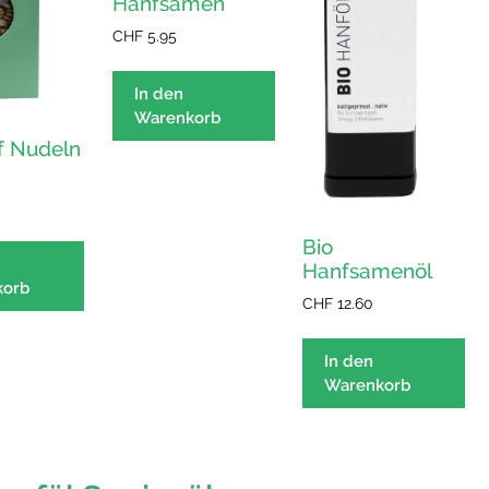
Hanfsamen
CHF
5.95
In den
Warenkorb
f Nudeln
Bio
Hanfsamenöl
korb
CHF
12.60
In den
Warenkorb