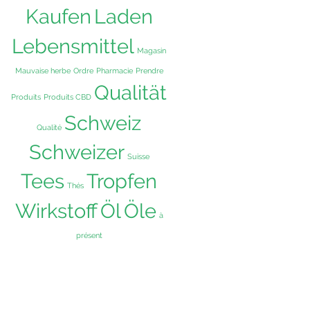
Kaufen
Laden
Lebensmittel
Magasin
Mauvaise herbe
Ordre
Pharmacie
Prendre
Qualität
Produits
Produits CBD
Schweiz
Qualité
Schweizer
Suisse
Tees
Tropfen
Thés
Wirkstoff
Öl
Öle
à
présent