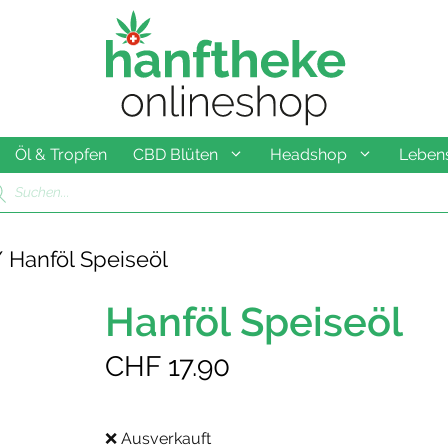
Öl & Tropfen
CBD Blüten
Headshop
Lebens
ducts
rch
 Hanföl Speiseöl
Hanföl Speiseöl
CHF
17.90
❌ Ausverkauft