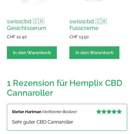
swisscbd 🇨🇭
swisscbd 🇨🇭
Gesichtsserum
Fusscreme
CHF
10.40
CHF
13.50
In den Warenkorb
In den Warenkorb
1 Rezension für
Hemplix CBD
Cannaroller
Stefan Hartman
(Verifizierter Besitzer)
Bewertet mit
Sehr guter CBD Cannaroller
5
von 5