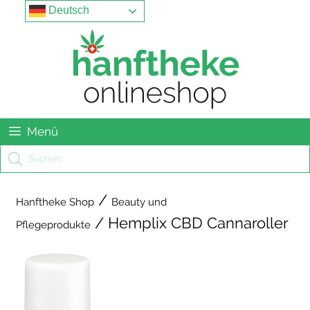
Springe
Menu
Deutsch
zum
Inhalt
Menü
Products
search
/
Hanftheke Shop
Beauty und
/ Hemplix CBD Cannaroller
Pflegeprodukte