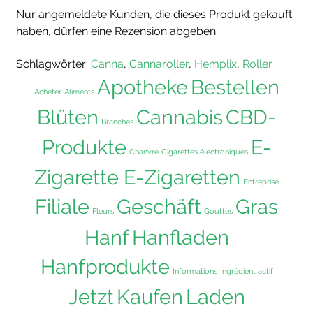
Nur angemeldete Kunden, die dieses Produkt gekauft
haben, dürfen eine Rezension abgeben.
Schlagwörter:
Canna
,
Cannaroller
,
Hemplix
,
Roller
Apotheke
Bestellen
Acheter
Aliments
Blüten
Cannabis
CBD-
Branches
Produkte
E-
Chanvre
Cigarettes électroniques
Zigarette E-Zigaretten
Entreprise
Filiale
Geschäft
Gras
Fleurs
Gouttes
Hanf
Hanfladen
Hanfprodukte
Informations
Ingrédient actif
Jetzt
Kaufen
Laden