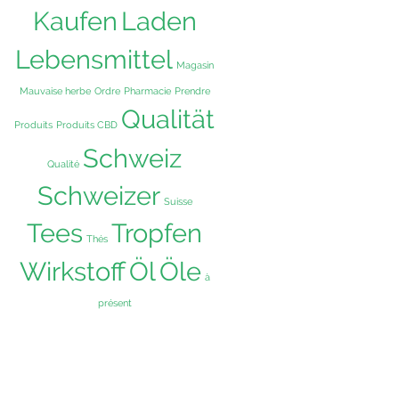
Kaufen
Laden
Lebensmittel
Magasin
Mauvaise herbe
Ordre
Pharmacie
Prendre
Qualität
Produits
Produits CBD
Schweiz
Qualité
Schweizer
Suisse
Tees
Tropfen
Thés
Wirkstoff
Öl
Öle
à
présent