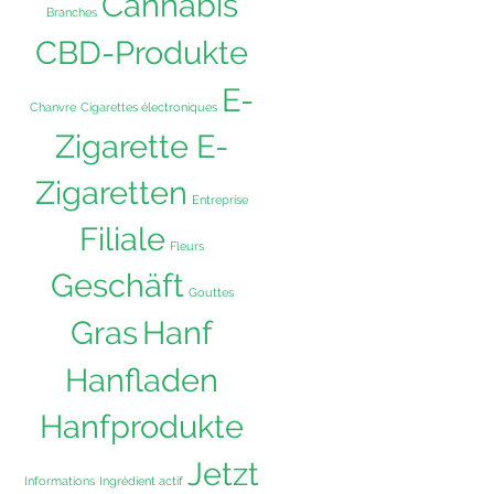
Cannabis
Branches
CBD-Produkte
E-
Chanvre
Cigarettes électroniques
Zigarette E-
Zigaretten
Entreprise
Filiale
Fleurs
Geschäft
Gouttes
Hanf
Gras
Hanfladen
Hanfprodukte
Jetzt
Informations
Ingrédient actif