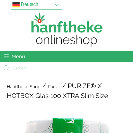
Springe
Menu
Deutsch
zum
Inhalt
Menü
Products
search
/
/ PURIZE® X
Hanftheke Shop
Purize
HOTBOX Glas 100 XTRA Slim Size