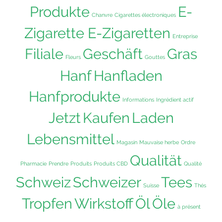
Produkte
E-
Chanvre
Cigarettes électroniques
Zigarette E-Zigaretten
Entreprise
Filiale
Geschäft
Gras
Fleurs
Gouttes
Hanf
Hanfladen
Hanfprodukte
Informations
Ingrédient actif
Jetzt
Kaufen
Laden
Lebensmittel
Magasin
Mauvaise herbe
Ordre
Qualität
Pharmacie
Prendre
Produits
Produits CBD
Qualité
Schweiz
Schweizer
Tees
Suisse
Thés
Tropfen
Wirkstoff
Öl
Öle
à présent