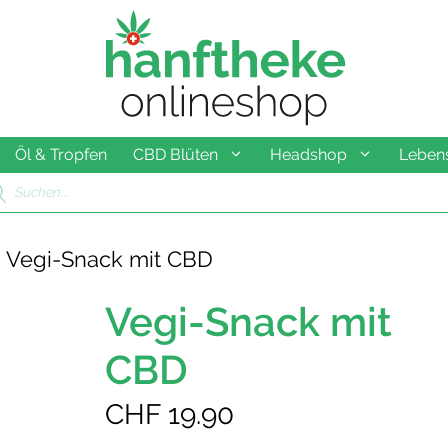
Öl & Tropfen
CBD Blüten
Headshop
Lebens
ducts
rch
 Vegi-Snack mit CBD
Vegi-Snack mit
CBD
CHF
19.90