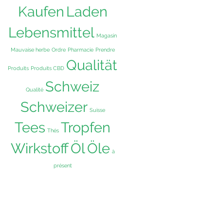
Kaufen
Laden
Lebensmittel
Magasin
Mauvaise herbe
Ordre
Pharmacie
Prendre
Qualität
Produits
Produits CBD
Schweiz
Qualité
Schweizer
Suisse
Tees
Tropfen
Thés
Wirkstoff
Öl
Öle
à
présent