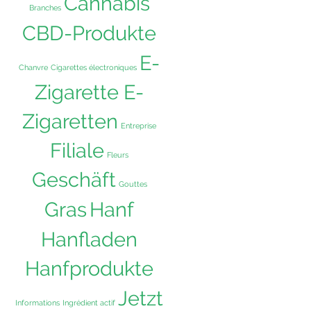
Cannabis
Branches
CBD-Produkte
E-
Chanvre
Cigarettes électroniques
Zigarette E-
Zigaretten
Entreprise
Filiale
Fleurs
Geschäft
Gouttes
Hanf
Gras
Hanfladen
Hanfprodukte
Jetzt
Informations
Ingrédient actif