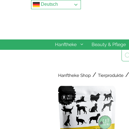
Springe
Deutsch
zum
Inhalt
Hanftheke
Beauty & Pflege
Pro
sea
/
/
Hanftheke Shop
Tierprodukte