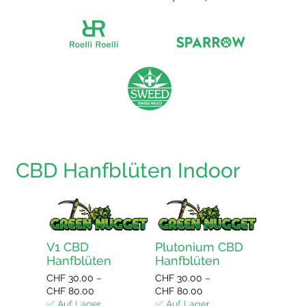
CBD Hanfblüten Indoor
V1 CBD
Plutonium CBD
Bluebe
Hanfblüten
Hanfblüten
Hanfbl
CHF
30.00
–
CHF
30.00
–
CHF
30.0
Preisspanne:
Preisspanne:
CHF
80.00
CHF
80.00
CHF
80.0
CHF 30.00
CHF 30.00
✅ Auf Lager
✅ Auf Lager
✅ Auf La