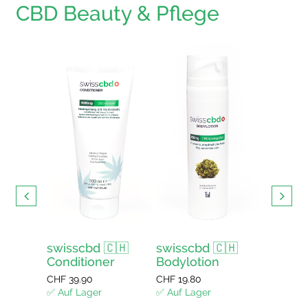
CBD Beauty & Pflege
s mit
swisscbd 🇨🇭
swisscbd 🇨🇭
swissc
Conditioner
Bodylotion
Duschg
enkorb
CHF
39.90
CHF
19.80
CHF
12.4
✅ Auf Lager
✅ Auf Lager
✅ Auf La