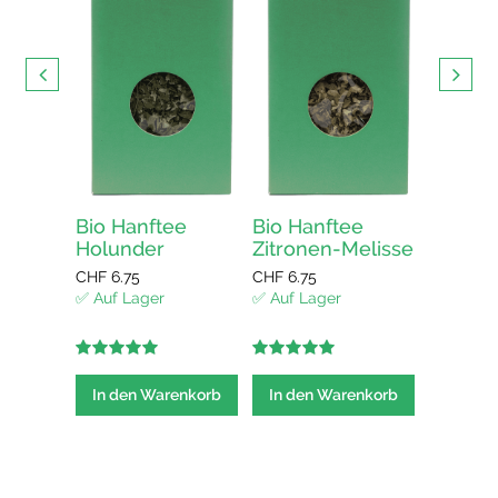
HAPPY 
CHF
13.5
✅ Auf La
In den
elisse
Bio Hanftee
Bio Hanftee
Holunder
Zitronen-Melisse
CHF
6.75
CHF
6.75
enkorb
✅ Auf Lager
✅ Auf Lager
5.00
out of
5.00
out of
5
5
In den Warenkorb
In den Warenkorb