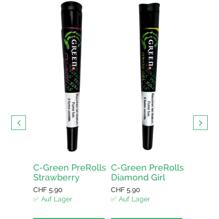
 CBD
🇨🇭
ur kaufen
ellen und
ert in der
iz
C-Green PreRolls
C-Green PreRolls
C-Gree
Strawberry
Diamond Girl
Amnes
enkorb
CHF
5.90
CHF
5.90
CHF
5.90
✅ Auf Lager
✅ Auf Lager
✅ Auf La