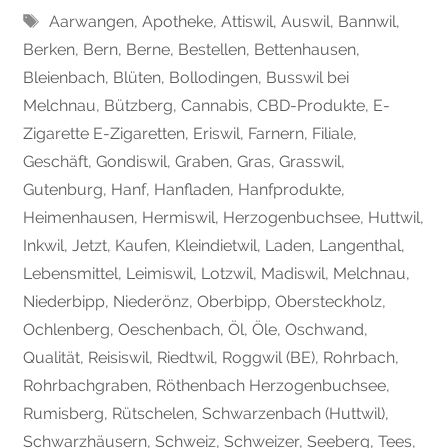
Tags
Aarwangen
,
Apotheke
,
Attiswil
,
Auswil
,
Bannwil
,
Berken
,
Bern
,
Berne
,
Bestellen
,
Bettenhausen
,
Bleienbach
,
Blüten
,
Bollodingen
,
Busswil bei
Melchnau
,
Bützberg
,
Cannabis
,
CBD-Produkte
,
E-
Zigarette E-Zigaretten
,
Eriswil
,
Farnern
,
Filiale
,
Geschäft
,
Gondiswil
,
Graben
,
Gras
,
Grasswil
,
Gutenburg
,
Hanf
,
Hanfladen
,
Hanfprodukte
,
Heimenhausen
,
Hermiswil
,
Herzogenbuchsee
,
Huttwil
,
Inkwil
,
Jetzt
,
Kaufen
,
Kleindietwil
,
Laden
,
Langenthal
,
Lebensmittel
,
Leimiswil
,
Lotzwil
,
Madiswil
,
Melchnau
,
Niederbipp
,
Niederönz
,
Oberbipp
,
Obersteckholz
,
Ochlenberg
,
Oeschenbach
,
Öl
,
Öle
,
Oschwand
,
Qualität
,
Reisiswil
,
Riedtwil
,
Roggwil (BE)
,
Rohrbach
,
Rohrbachgraben
,
Röthenbach Herzogenbuchsee
,
Rumisberg
,
Rütschelen
,
Schwarzenbach (Huttwil)
,
Schwarzhäusern
,
Schweiz
,
Schweizer
,
Seeberg
,
Tees
,