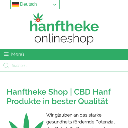
Springe
Menu
Deutsch
zum
Inhalt
Menü
Products
search
Hanftheke Shop | CBD Hanf
Produkte in bester Qualität
Wir glauben an das starke,
gesundheits fördernde Potenzial