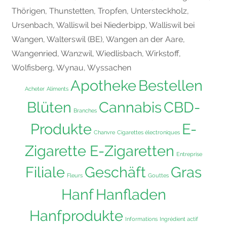
Thörigen
,
Thunstetten
,
Tropfen
,
Untersteckholz
,
Ursenbach
,
Walliswil bei Niederbipp
,
Walliswil bei
Wangen
,
Walterswil (BE)
,
Wangen an der Aare
,
Wangenried
,
Wanzwil
,
Wiedlisbach
,
Wirkstoff
,
Wolfisberg
,
Wynau
,
Wyssachen
Apotheke
Bestellen
Acheter
Aliments
Blüten
Cannabis
CBD-
Branches
Produkte
E-
Chanvre
Cigarettes électroniques
Zigarette E-Zigaretten
Entreprise
Filiale
Geschäft
Gras
Fleurs
Gouttes
Hanf
Hanfladen
Hanfprodukte
Informations
Ingrédient actif