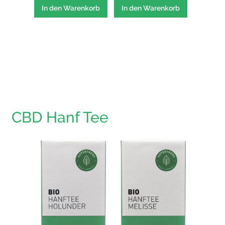
In den Warenkorb
In den Warenkorb
In den
CBD Hanf Tee
Hanfte