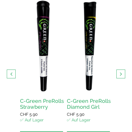
 CBD
🇨🇭
ur kaufen
ellen und
ert in der
iz
C-Green PreRolls
C-Green PreRolls
C-Gree
Strawberry
Diamond Girl
Amnes
enkorb
CHF
5.90
CHF
5.90
CHF
5.90
✅ Auf Lager
✅ Auf Lager
✅ Auf La