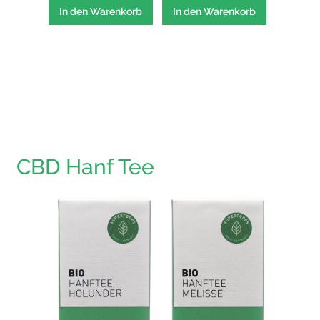
In den Warenkorb
In den Warenkorb
In den
CBD Hanf Tee
Hanfte