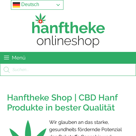
Springe
Menu
Deutsch
zum
Inhalt
Menü
Products
search
Hanftheke Shop | CBD Hanf
Produkte in bester Qualität
Wir glauben an das starke,
gesundheits fördernde Potenzial