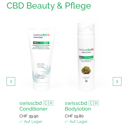
CBD Beauty & Pflege
s mit
swisscbd 🇨🇭
swisscbd 🇨🇭
swissc
Conditioner
Bodylotion
Duschg
enkorb
CHF
39.90
CHF
19.80
CHF
12.4
✅ Auf Lager
✅ Auf Lager
✅ Auf La