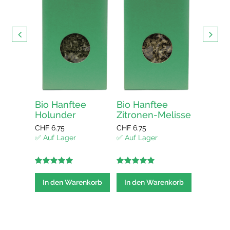
HAPPY 
CHF
13.5
✅ Auf La
In den
elisse
Bio Hanftee
Bio Hanftee
Holunder
Zitronen-Melisse
CHF
6.75
CHF
6.75
enkorb
✅ Auf Lager
✅ Auf Lager
5.00
out of
5.00
out of
5
5
In den Warenkorb
In den Warenkorb