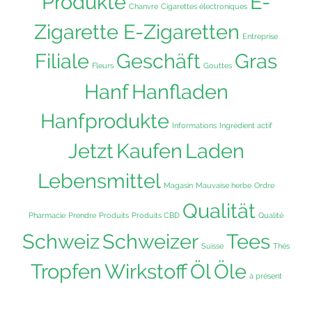
Produkte
E-
Chanvre
Cigarettes électroniques
Zigarette E-Zigaretten
Entreprise
Filiale
Geschäft
Gras
Fleurs
Gouttes
Hanf
Hanfladen
Hanfprodukte
Informations
Ingrédient actif
Jetzt
Kaufen
Laden
Lebensmittel
Magasin
Mauvaise herbe
Ordre
Qualität
Pharmacie
Prendre
Produits
Produits CBD
Qualité
Schweiz
Schweizer
Tees
Suisse
Thés
Tropfen
Wirkstoff
Öl
Öle
à présent