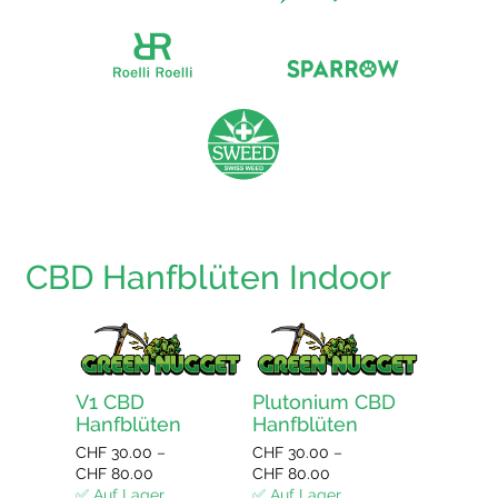
CBD Hanfblüten Indoor
V1 CBD
Plutonium CBD
Bluebe
Hanfblüten
Hanfblüten
Hanfbl
CHF
30.00
–
CHF
30.00
–
CHF
30.0
Preisspanne:
Preisspanne:
CHF
80.00
CHF
80.00
CHF
80.0
CHF 30.00
CHF 30.00
✅ Auf Lager
✅ Auf Lager
✅ Auf La