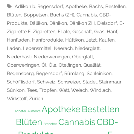
Tags
Adlikon b. Regensdorf
,
Apotheke
,
Bachs
,
Bestellen
,
Blüten
,
Boppelsen
,
Buchs (ZH)
,
Cannabis
,
CBD-
Produkte
,
Dällikon
,
Dänikon
,
Dänikon ZH
,
Dielsdorf
,
E-
Zigarette E-Zigaretten
,
Filiale
,
Geschäft
,
Gras
,
Hanf
,
Hanfladen
,
Hanfprodukte
,
Hüttikon
,
Jetzt
,
Kaufen
,
Laden
,
Lebensmittel
,
Neerach
,
Niederglatt
,
Niederhasli
,
Niederweningen
,
Oberglatt
,
Oberweningen
,
Öl
,
Öle
,
Otelfingen
,
Qualität
,
Regensberg
,
Regensdorf
,
Rümlang
,
Schleinikon
,
Schöfflisdorf
,
Schweiz
,
Schweizer
,
Stadel
,
Steinmaur
,
Sünikon
,
Tees
,
Tropfen
,
Watt
,
Weiach
,
Windlach
,
Wirkstoff
,
Zürich
Apotheke
Bestellen
Acheter
Aliments
Blüten
Cannabis
CBD-
Branches