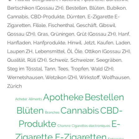
Bertschikon (Gossau ZH)
,
Bestellen
,
Blüten
,
Bubikon
,
Cannabis
,
CBD-Produkte
,
Dürnten
,
E-Zigarette E-
Zigaretten
,
Filiale
,
Fischenthal
,
Geschäft
,
Gibswil
,
Gossau (ZH)
,
Gras
,
Grüningen
,
Grüt (Gossau ZH)
,
Hanf
,
Hanfladen
,
Hanfprodukte
,
Hinwil
,
Jetzt
,
Kaufen
,
Laden
,
Laupen ZH
,
Lebensmittel
,
Öl
,
Öle
,
Ottikon (Gossau ZH)
,
Qualität
,
Rüti (ZH)
,
Schweiz
,
Schweizer
,
Seegräben
,
Steg im Tösstal
,
Tann
,
Tees
,
Tropfen
,
Wald (ZH)
,
Wernetshausen
,
Wetzikon (ZH)
,
Wirkstoff
,
Wolfhausen
,
Zürich
Apotheke
Bestellen
Acheter
Aliments
Blüten
Cannabis
CBD-
Branches
Produkte
E-
Chanvre
Cigarettes électroniques
Zigarette E-Zigaretten