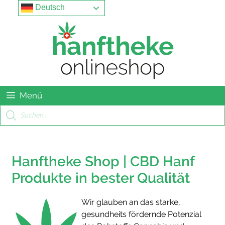
Springe
Menu
Deutsch
zum
Inhalt
Menü
Products
search
Hanftheke Shop | CBD Hanf
Produkte in bester Qualität
Wir glauben an das starke,
gesundheits fördernde Potenzial