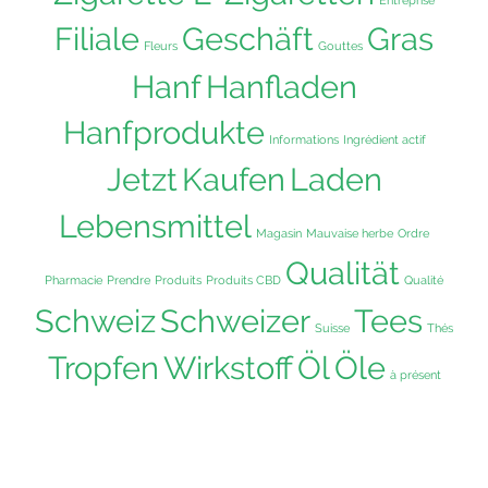
Entreprise
Filiale
Geschäft
Gras
Fleurs
Gouttes
Hanf
Hanfladen
Hanfprodukte
Informations
Ingrédient actif
Jetzt
Kaufen
Laden
Lebensmittel
Magasin
Mauvaise herbe
Ordre
Qualität
Pharmacie
Prendre
Produits
Produits CBD
Qualité
Schweiz
Schweizer
Tees
Suisse
Thés
Tropfen
Wirkstoff
Öl
Öle
à présent