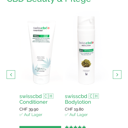
s mit
swisscbd 🇨🇭
swisscbd 🇨🇭
swissc
Conditioner
Bodylotion
Duschg
enkorb
CHF
39.90
CHF
19.80
CHF
12.4
✅ Auf Lager
✅ Auf Lager
✅ Auf La