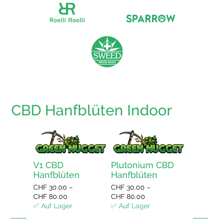
CBD Hanfblüten Indoor
V1 CBD
Plutonium CBD
Bluebe
Hanfblüten
Hanfblüten
Hanfbl
CHF
30.00
–
CHF
30.00
–
CHF
30.0
Preisspanne:
Preisspanne:
CHF
80.00
CHF
80.00
CHF
80.0
CHF 30.00
CHF 30.00
✅ Auf Lager
✅ Auf Lager
✅ Auf La
bis
bis