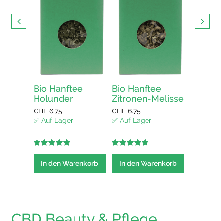
CHF
13.5
✅ Auf La
In den
elisse
Bio Hanftee
Bio Hanftee
Holunder
Zitronen-Melisse
CHF
6.75
CHF
6.75
enkorb
✅ Auf Lager
✅ Auf Lager
5.00
out of
5.00
out of
5
5
In den Warenkorb
In den Warenkorb
CBD Beauty & Pflege