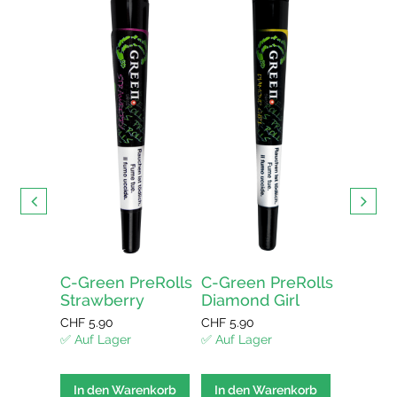
 CBD
🇨🇭
ur kaufen
ellen und
ert in der
iz
C-Green PreRolls
C-Green PreRolls
C-Gree
Strawberry
Diamond Girl
Amnes
enkorb
CHF
5.90
CHF
5.90
CHF
5.90
✅ Auf Lager
✅ Auf Lager
✅ Auf La
In den Warenkorb
In den Warenkorb
In den