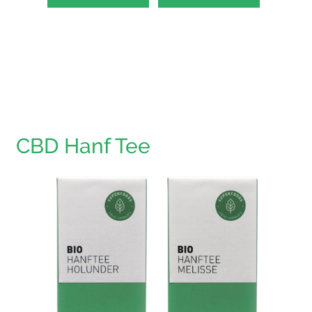
CBD Hanf Tee
Hanfte
HAPPY 