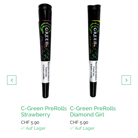
 CBD
🇨🇭
ur kaufen
ellen und
ert in der
iz
C-Green PreRolls
C-Green PreRolls
C-Gree
Strawberry
Diamond Girl
Amnes
enkorb
CHF
5.90
CHF
5.90
CHF
5.90
✅ Auf Lager
✅ Auf Lager
✅ Auf La