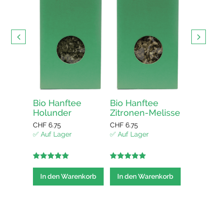
Hanfte
HAPPY 
CHF
13.5
✅ Auf La
In den
elisse
Bio Hanftee
Bio Hanftee
Holunder
Zitronen-Melisse
CHF
6.75
CHF
6.75
enkorb
✅ Auf Lager
✅ Auf Lager
5.00
out of
5.00
out of
5
5
In den Warenkorb
In den Warenkorb