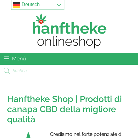
Springe
Menu
Deutsch
zum
Inhalt
Menü
Products
search
Hanftheke Shop | Prodotti di
canapa CBD della migliore
qualità
Crediamo nel forte potenziale di