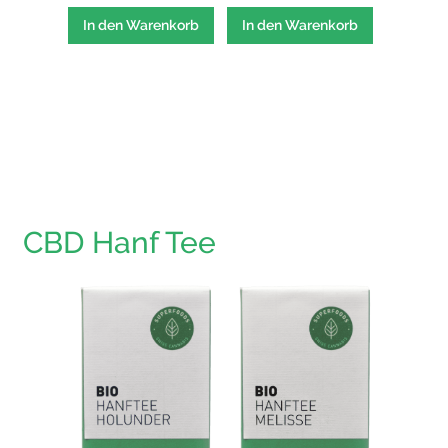
In den Warenkorb
In den Warenkorb
In den
CBD Hanf Tee