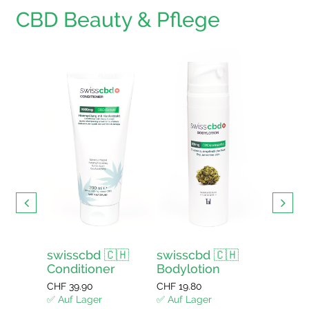
CBD Beauty & Pflege
s mit
swisscbd 🇨🇭
swisscbd 🇨🇭
swissc
Conditioner
Bodylotion
Duschg
enkorb
CHF
39.90
CHF
19.80
CHF
12.4
✅ Auf Lager
✅ Auf Lager
✅ Auf La