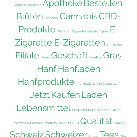
Apotheke
Bestellen
Acheter
Aliments
Blüten
Cannabis
CBD-
Branches
Produkte
E-
Chanvre
Cigarettes électroniques
Zigarette E-Zigaretten
Entreprise
Filiale
Geschäft
Gras
Fleurs
Gouttes
Hanf
Hanfladen
Hanfprodukte
Informations
Ingrédient actif
Jetzt
Kaufen
Laden
Lebensmittel
Magasin
Mauvaise herbe
Ordre
Qualität
Pharmacie
Prendre
Produits
Produits CBD
Qualité
Schweiz
Schweizer
Tees
Suisse
Thés