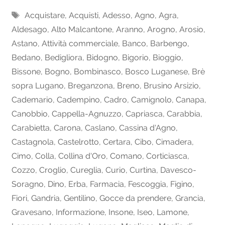
Tags
Acquistare
,
Acquisti
,
Adesso
,
Agno
,
Agra
,
Aldesago
,
Alto Malcantone
,
Aranno
,
Arogno
,
Arosio
,
Astano
,
Attività commerciale
,
Banco
,
Barbengo
,
Bedano
,
Bedigliora
,
Bidogno
,
Bigorio
,
Bioggio
,
Bissone
,
Bogno
,
Bombinasco
,
Bosco Luganese
,
Brè
sopra Lugano
,
Breganzona
,
Breno
,
Brusino Arsizio
,
Cademario
,
Cadempino
,
Cadro
,
Camignolo
,
Canapa
,
Canobbio
,
Cappella-Agnuzzo
,
Capriasca
,
Carabbia
,
Carabietta
,
Carona
,
Caslano
,
Cassina d'Agno
,
Castagnola
,
Castelrotto
,
Certara
,
Cibo
,
Cimadera
,
Cimo
,
Colla
,
Collina d'Oro
,
Comano
,
Corticiasca
,
Cozzo
,
Croglio
,
Cureglia
,
Curio
,
Curtina
,
Davesco-
Soragno
,
Dino
,
Erba
,
Farmacia
,
Fescoggia
,
Figino
,
Fiori
,
Gandria
,
Gentilino
,
Gocce da prendere
,
Grancia
,
Gravesano
,
Informazione
,
Insone
,
Iseo
,
Lamone
,