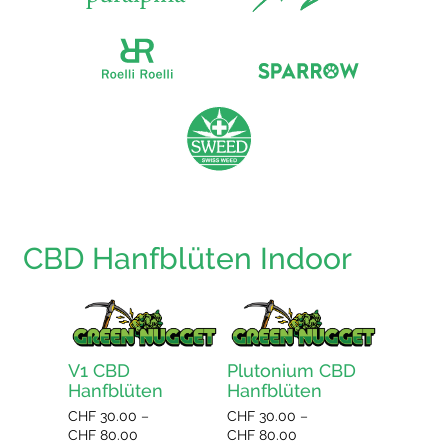
CBD Hanfblüten Indoor
V1 CBD
Plutonium CBD
Bluebe
Hanfblüten
Hanfblüten
Hanfbl
CHF
30.00
–
CHF
30.00
–
CHF
30.0
Preisspanne:
Preisspanne:
CHF
80.00
CHF
80.00
CHF
80.0