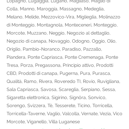
Lopagno
,
Lugaggia
,
Lugano
,
Magliaso
,
Maglio di
Colla
,
Manno
,
Maroggia
,
Massagno
,
Medeglia
,
Melano
,
Melide
,
Mezzovico-Vira
,
Miglieglia
,
Molinazzo
di Monteggio
,
Montagnola
,
Monteceneri
,
Monteggio
,
Morcote
,
Muzzano
,
Neggio
,
Negozio al dettaglio
,
Negozio di canapa
,
Novaggio
,
Odogno
,
Oggio
,
Olio
,
Origlio
,
Pambio-Noranco
,
Paradiso
,
Pazzallo
,
Piandera
,
Ponte Capriasca
,
Ponte Cremenaga
,
Ponte
Tresa
,
Porza
,
Pregassona
,
Principio attivo
,
Prodotti
CBD
,
Prodotti di canapa
,
Pugerna
,
Pura
,
Purasca
,
Qualità
,
Ramo
,
Rivera
,
Roveredo TI
,
Rovio
,
Ruvigliana
,
Sala Capriasca
,
Savosa
,
Scareglia
,
Serpiano
,
Sessa
,
Sigaretta elettronica
,
Sigirino
,
Signôra
,
Sonvico
,
Sorengo
,
Svizzera
,
Tè
,
Tesserete
,
Ticino
,
Torricella
,
Torricella-Taverne
,
Vaglio
,
Valcolla
,
Vernate
,
Vezia
,
Vico
Morcote
,
Viganello
,
Villa Luganese