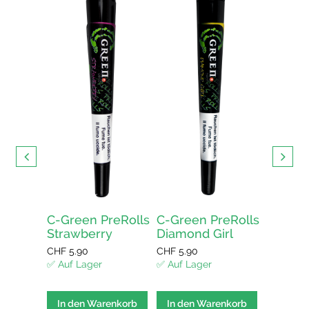
 CBD
🇨🇭
ur kaufen
ellen und
ert in der
iz
C-Green PreRolls
C-Green PreRolls
C-Gree
Strawberry
Diamond Girl
Amnes
enkorb
CHF
5.90
CHF
5.90
CHF
5.90
✅ Auf Lager
✅ Auf Lager
✅ Auf La
In den Warenkorb
In den Warenkorb
In den