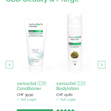
s mit
swisscbd 🇨🇭
swisscbd 🇨🇭
swissc
Conditioner
Bodylotion
Duschg
enkorb
CHF
39.90
CHF
19.80
CHF
12.4
✅ Auf Lager
✅ Auf Lager
✅ Auf La