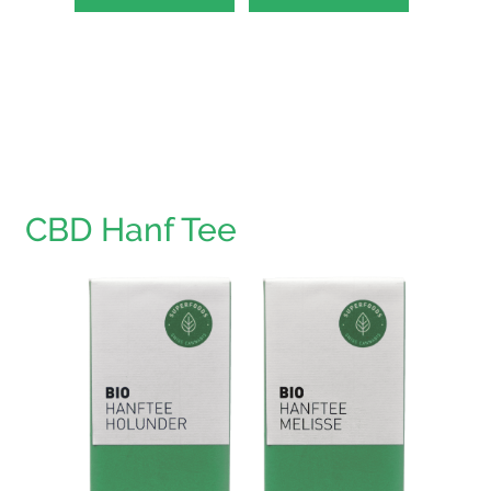
CBD Hanf Tee
Hanfte
HAPPY 