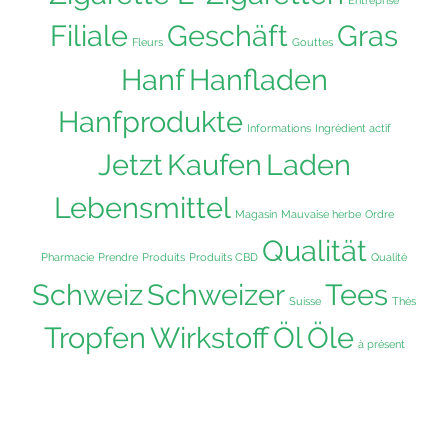
Entreprise
Filiale
Geschäft
Gras
Fleurs
Gouttes
Hanf
Hanfladen
Hanfprodukte
Informations
Ingrédient actif
Jetzt
Kaufen
Laden
Lebensmittel
Magasin
Mauvaise herbe
Ordre
Qualität
Pharmacie
Prendre
Produits
Produits CBD
Qualité
Schweiz
Schweizer
Tees
Suisse
Thés
Tropfen
Wirkstoff
Öl
Öle
à présent