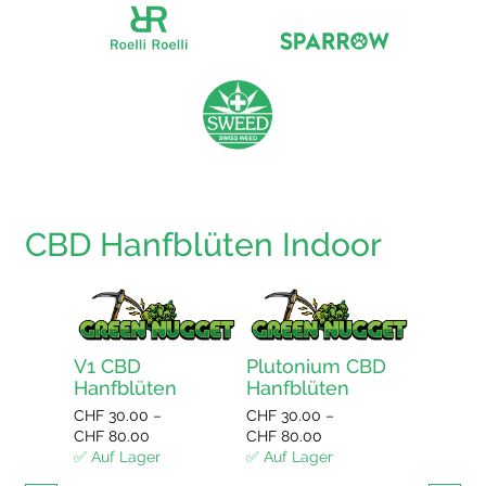
CBD Hanfblüten Indoor
V1 CBD
Plutonium CBD
Bluebe
Hanfblüten
Hanfblüten
Hanfbl
CHF
30.00
–
CHF
30.00
–
CHF
30.0
Preisspanne:
Preisspanne:
CHF
80.00
CHF
80.00
CHF
80.0
CHF 30.00
CHF 30.00
✅ Auf Lager
✅ Auf Lager
✅ Auf La
bis
bis