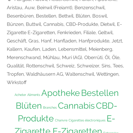
Aristau
,
Auw
,
Beinwil (Freiamt)
,
Benzenschwil
,
Besenbüren
,
Bestellen
,
Bettwil
,
Blüten
,
Boswil
,
Bünzen
,
Buttwil
,
Cannabis
,
CBD-Produkte
,
Dietwil
,
E-
Zigarette E-Zigaretten
,
Fenkrieden
,
Filiale
,
Geltwil
,
Geschäft
,
Gras
,
Hanf
,
Hanfladen
,
Hanfprodukte
,
Jetzt
,
Kallern
,
Kaufen
,
Laden
,
Lebensmittel
,
Meienberg
,
Merenschwand
,
Mühlau
,
Muri (AG)
,
Oberrüti
,
Öl
,
Öle
,
Qualität
,
Rottenschwil
,
Schweiz
,
Schweizer
,
Sins
,
Tees
,
Tropfen
,
Waldhäusern AG
,
Waltenschwil
,
Wettingen
,
Wirkstoff
Apotheke
Bestellen
Acheter
Aliments
Blüten
Cannabis
CBD-
Branches
Produkte
E-
Chanvre
Cigarettes électroniques
Zigarette E-Zigaretten