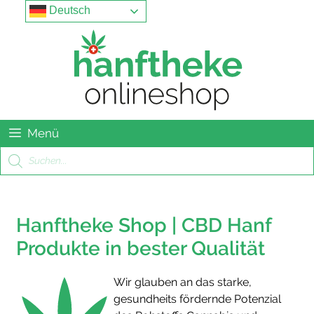
Springe
Menu
Deutsch
zum
Inhalt
Menü
Products
search
Hanftheke Shop | CBD Hanf
Produkte in bester Qualität
Wir glauben an das starke,
gesundheits fördernde Potenzial