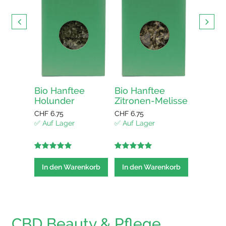
CHF
13.5
✅ Auf La
In den
elisse
Bio Hanftee
Bio Hanftee
Holunder
Zitronen-Melisse
CHF
6.75
CHF
6.75
enkorb
✅ Auf Lager
✅ Auf Lager
5.00
out of
5.00
out of
5
5
In den Warenkorb
In den Warenkorb
CBD Beauty & Pflege