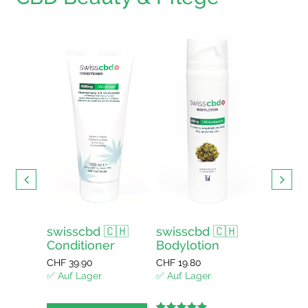
s mit
swisscbd 🇨🇭
swisscbd 🇨🇭
swissc
Conditioner
Bodylotion
Duschg
enkorb
CHF
39.90
CHF
19.80
CHF
12.4
✅ Auf Lager
✅ Auf Lager
✅ Auf La