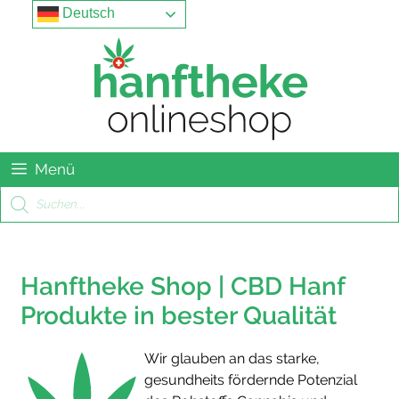
Springe
Menu
Deutsch
zum
Inhalt
Menü
Products
search
Hanftheke Shop | CBD Hanf
Produkte in bester Qualität
Wir glauben an das starke,
gesundheits fördernde Potenzial