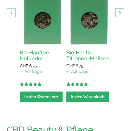
CHF
13.5
✅ Auf La
In den
elisse
Bio Hanftee
Bio Hanftee
Holunder
Zitronen-Melisse
CHF
6.75
CHF
6.75
enkorb
✅ Auf Lager
✅ Auf Lager
5.00
out of
5.00
out of
5
5
In den Warenkorb
In den Warenkorb
CBD Beauty & Pflege