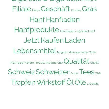
Entreprise
Filiale
Geschäft
Gras
Fleurs
Gouttes
Hanf
Hanfladen
Hanfprodukte
Informations
Ingrédient actif
Jetzt
Kaufen
Laden
Lebensmittel
Magasin
Mauvaise herbe
Ordre
Qualität
Pharmacie
Prendre
Produits
Produits CBD
Qualité
Schweiz
Schweizer
Tees
Suisse
Thés
Tropfen
Wirkstoff
Öl
Öle
à présent