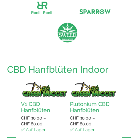
CBD Hanfblüten Indoor
V1 CBD
Plutonium CBD
Bluebe
Hanfblüten
Hanfblüten
Hanfbl
CHF
30.00
–
CHF
30.00
–
CHF
30.0
Preisspanne:
Preisspanne:
CHF
80.00
CHF
80.00
CHF
80.0
CHF 30.00
CHF 30.00
✅ Auf Lager
✅ Auf Lager
✅ Auf La
bis
bis