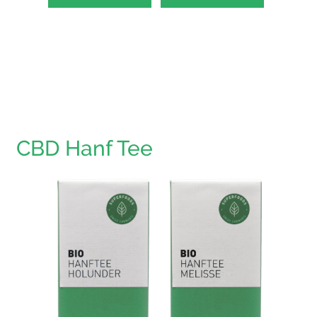
CBD Hanf Tee
Hanfte
HAPPY 