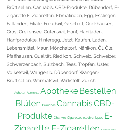
Brüttisellen
,
Cannabis
,
CBD-Produkte
,
Dübendorf
,
E-
Zigarette E-Zigaretten
,
Ebmatingen
,
Egg
,
Esslingen
,
Fällanden
,
Filiale
,
Freudwil
,
Geschäft
,
Gockhausen
,
Gras
,
Greifensee
,
Gutenswil
,
Hanf
,
Hanfladen
,
Hanfprodukte
,
Hinteregg
,
Jetzt
,
Kaufen
,
Laden
,
Lebensmittel
,
Maur
,
Mönchaltorf
,
Nänikon
,
Öl
,
Öle
,
Pfaffhausen
,
Qualität
,
Riedikon
,
Schweiz
,
Schweizer
,
Schwerzenbach
,
Sulzbach
,
Tees
,
Tropfen
,
Uster
,
Volketswil
,
Wangen b. Dübendorf
,
Wangen-
Brüttisellen
,
Wermatswil
,
Wirkstoff
,
Zürich
Apotheke
Bestellen
Acheter
Aliments
Blüten
Cannabis
CBD-
Branches
Produkte
E-
Chanvre
Cigarettes électroniques
Zigarette E-Zigaretten