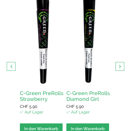
 CBD
🇨🇭
ur kaufen
ellen und
ert in der
iz
C-Green PreRolls
C-Green PreRolls
C-Gree
Strawberry
Diamond Girl
Amnes
enkorb
CHF
5.90
CHF
5.90
CHF
5.90
✅ Auf Lager
✅ Auf Lager
✅ Auf La
In den Warenkorb
In den Warenkorb
In den