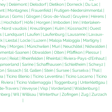
hey
|
Delémont
|
Dielsdorf
|
Dietikon
|
Dorneck
|
Du Lac
|
ont
|
Montagnes
|
Frauenfeld
|
Frutigen-Niedersimmental
|
larus
|
Goms
|
Gösgen
|
Gros-de-Vaud
|
Gruyère
|
Hérens
|
l
|
Hochdorf
|
Höfe
|
Horgen
|
Imboden
|
Inn
|
Interlaken-
-Nord vaudois
|
Kreuzlingen
|
Kulm
|
Küssnacht
|
Ouest
s
|
Landquart
|
Laufen
|
Laufenburg
|
Lausanne
|
Lavaux-
uk
|
Liestal
|
Locle
|
Luzern
|
Maloja Maloggia
|
Martigny
|
hey
|
Morges
|
Münchwilen
|
Muri
|
Neuchâtel
|
Nidwalden
|
mmental-Saanen
|
Obwalden
|
Olten
|
Pfäffikon
|
Plessur
|
ron
|
Reiat
|
Rheinfelden
|
Rheintal
|
Riviera-Pays-d’Enhaut
|
ganserland
|
Sarine
|
Schaffhausen
|
Schleitheim
|
Schwyz
|
ion
|
Sissach
|
St. Gallen
|
Stein
|
Sursee
|
Surselva
|
Thal
|
na
|
Ticino Blenio
|
Ticino Leventina
|
Ticino Locarno
|
Ticino
 Riviera
|
Ticino Vallemaggia
|
Toggenburg
|
Unterklettgau
|
de-Travers
|
Veveyse
|
Visp
|
Vorderland
|
Waldenburg
|
nberg
|
Wil
|
Willisau
|
Winterthur
|
Zofingen
|
Zug
|
Zurzach
|