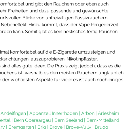
omfortabel und gibt den Rauchern oder eben auch
 mehr Freiheiten und dazu passende und gewünschte
fsvollen Blicke von unfreiwilligen Passivrauchern
er Nebeneffekt. Hinzu kommt, dass der Vape Pen jederzeit
rden kann. Somit gibt es kein hektisches fertig Rauchen
ximal komfortabel auf die E-Zigarette umzusteigen und
ksrichtungen auszuprobieren. Nikotinpflaster,
nd alles gute Ideen. Die Praxis zeigt jedoch, dass es die
auchens ist, weshalb es den meisten Rauchern unglaublich
 der wichtigsten Aspekte für viele: es ist auch noch einiges
|
Andelfingen
|
Appenzell Innerrhoden
|
Arbon
|
Arlesheim
|
ental
|
Bern Oberaargau
|
Bern Seeland
|
Bern-Mittelland
|
ry
|
Bremgarten
|
Brig
|
Broye
|
Broye-Vully
|
Brugg
|