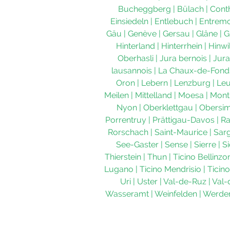
Bucheggberg
|
Bülach
|
Cont
Einsiedeln
|
Entlebuch
|
Entrem
Gäu
|
Genève
|
Gersau
|
Glâne
|
G
Hinterland
|
Hinterrhein
|
Hinwi
Oberhasli
|
Jura bernois
|
Jura
lausannois
|
La Chaux-de-Fond
Oron
|
Lebern
|
Lenzburg
|
Le
Meilen
|
Mittelland
|
Moesa
|
Mont
Nyon
|
Oberklettgau
|
Obersi
Porrentruy
|
Prättigau-Davos
|
Ra
Rorschach
|
Saint-Maurice
|
Sar
See-Gaster
|
Sense
|
Sierre
|
S
Thierstein
|
Thun
|
Ticino Bellinzo
Lugano
|
Ticino Mendrisio
|
Ticino
Uri
|
Uster
|
Val-de-Ruz
|
Val-
Wasseramt
|
Weinfelden
|
Werde