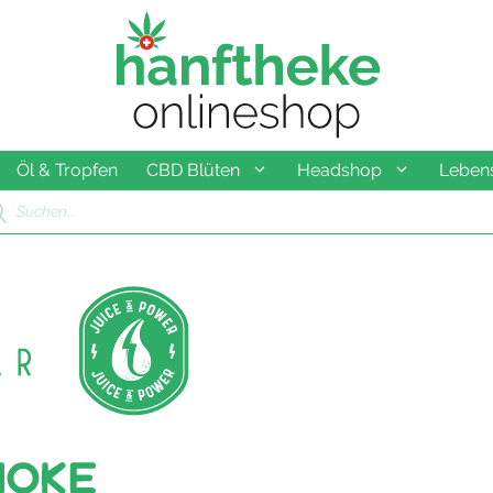
Öl & Tropfen
CBD Blüten
Headshop
Lebens
ducts
rch