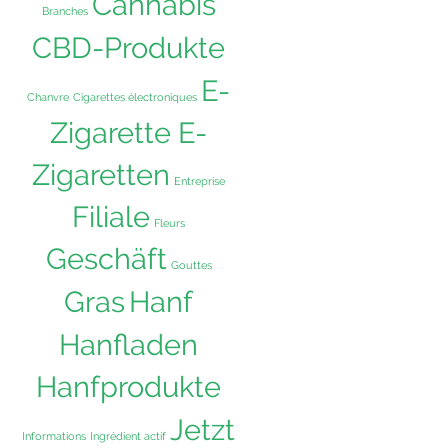
Cannabis
Branches
CBD-Produkte
E-
Chanvre
Cigarettes électroniques
Zigarette E-
Zigaretten
Entreprise
Filiale
Fleurs
Geschäft
Gouttes
Hanf
Gras
Hanfladen
Hanfprodukte
Jetzt
Informations
Ingrédient actif