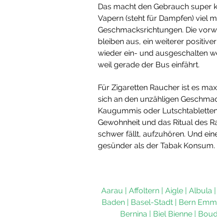
Das macht den Gebrauch super k
Vapern (steht für Dampfen) viel
Geschmacksrichtungen. Die vorwur
bleiben aus, ein weiterer positiv
wieder ein- und ausgeschalten we
weil gerade der Bus einfährt.
Für Zigaretten Raucher ist es ma
sich an den unzähligen Geschmac
Kaugummis oder Lutschtabletten si
Gewohnheit und das Ritual des R
schwer fällt, aufzuhören. Und eine
gesünder als der Tabak Konsum.
Aarau
|
Affoltern
|
Aigle
|
Albula
Baden
|
Basel-Stadt
|
Bern Emm
Bernina
|
Biel Bienne
|
Boud