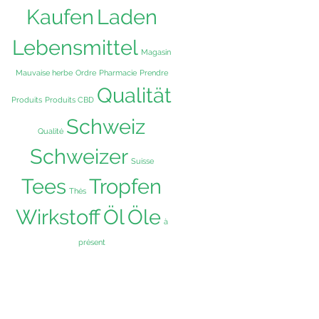
Kaufen
Laden
Lebensmittel
Magasin
Mauvaise herbe
Ordre
Pharmacie
Prendre
Qualität
Produits
Produits CBD
Schweiz
Qualité
Schweizer
Suisse
Tees
Tropfen
Thés
Wirkstoff
Öl
Öle
à
présent